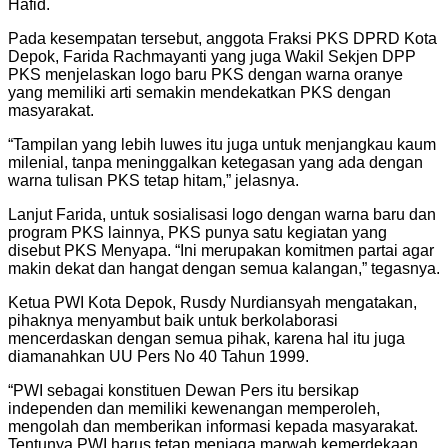
Hafid.
Pada kesempatan tersebut, anggota Fraksi PKS DPRD Kota
Depok, Farida Rachmayanti yang juga Wakil Sekjen DPP
PKS menjelaskan logo baru PKS dengan warna oranye
yang memiliki arti semakin mendekatkan PKS dengan
masyarakat.
“Tampilan yang lebih luwes itu juga untuk menjangkau kaum
milenial, tanpa meninggalkan ketegasan yang ada dengan
warna tulisan PKS tetap hitam,” jelasnya.
Lanjut Farida, untuk sosialisasi logo dengan warna baru dan
program PKS lainnya, PKS punya satu kegiatan yang
disebut PKS Menyapa. “Ini merupakan komitmen partai agar
makin dekat dan hangat dengan semua kalangan,” tegasnya.
Ketua PWI Kota Depok, Rusdy Nurdiansyah mengatakan,
pihaknya menyambut baik untuk berkolaborasi
mencerdaskan dengan semua pihak, karena hal itu juga
diamanahkan UU Pers No 40 Tahun 1999.
“PWI sebagai konstituen Dewan Pers itu bersikap
independen dan memiliki kewenangan memperoleh,
mengolah dan memberikan informasi kepada masyarakat.
Tentunya PWI harus tetap menjaga marwah kemerdekaan