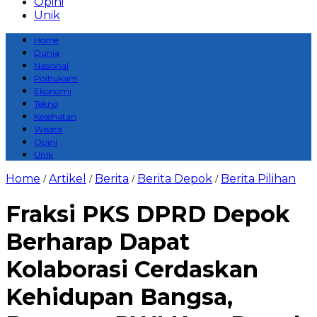
Opini
Unik
Home
Dunia
Nasional
Polhukam
Ekonomi
Tekno
Kesehatan
Wisata
Opini
Unik
Home
Artikel
Berita
Berita Depok
Berita Pilihan
/
/
/
/
Fraksi PKS DPRD Depok
Berharap Dapat
Kolaborasi Cerdaskan
Kehidupan Bangsa,