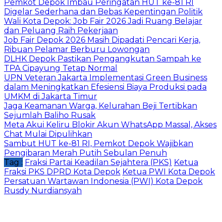
Pemkot Depok Imbau Peringatan HUT ke-81 RI
Digelar Sederhana dan Bebas Kepentingan Politik
Wali Kota Depok: Job Fair 2026 Jadi Ruang Belajar
dan Peluang Raih Pekerjaan
Job Fair Depok 2026 Masih Dipadati Pencari Kerja,
Ribuan Pelamar Berburu Lowongan
DLHK Depok Pastikan Pengangkutan Sampah ke
TPA Cipayung Tetap Normal
UPN Veteran Jakarta Implementasi Green Business
dalam Meningkatkan Efesiensi Biaya Produksi pada
UMKM di Jakarta Timur
Jaga Keamanan Warga, Kelurahan Beji Tertibkan
Sejumlah Baliho Rusak
Meta Akui Keliru Blokir Akun WhatsApp Massal, Akses
Chat Mulai Dipulihkan
Sambut HUT ke-81 RI, Pemkot Depok Wajibkan
Pengibaran Merah Putih Sebulan Penuh
Tag :
Fraksi Partai Keadilan Sejahtera (PKS)
Ketua
Fraksi PKS DPRD Kota Depok
Ketua PWI Kota Depok
Persatuan Wartawan Indonesia (PWI) Kota Depok
Rusdy Nurdiansyah