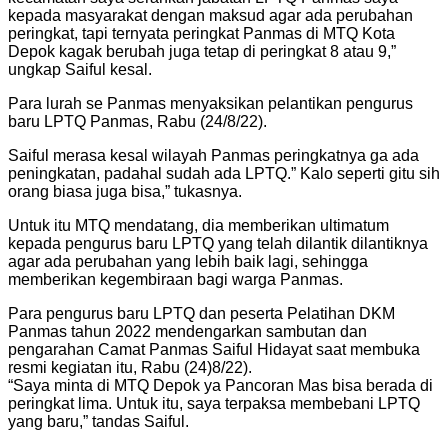
kepada masyarakat dengan maksud agar ada perubahan
peringkat, tapi ternyata peringkat Panmas di MTQ Kota
Depok kagak berubah juga tetap di peringkat 8 atau 9,”
ungkap Saiful kesal.
Para lurah se Panmas menyaksikan pelantikan pengurus
baru LPTQ Panmas, Rabu (24/8/22).
Saiful merasa kesal wilayah Panmas peringkatnya ga ada
peningkatan, padahal sudah ada LPTQ.” Kalo seperti gitu sih
orang biasa juga bisa,” tukasnya.
Untuk itu MTQ mendatang, dia memberikan ultimatum
kepada pengurus baru LPTQ yang telah dilantik dilantiknya
agar ada perubahan yang lebih baik lagi, sehingga
memberikan kegembiraan bagi warga Panmas.
Para pengurus baru LPTQ dan peserta Pelatihan DKM
Panmas tahun 2022 mendengarkan sambutan dan
pengarahan Camat Panmas Saiful Hidayat saat membuka
resmi kegiatan itu, Rabu (24)8/22).
“Saya minta di MTQ Depok ya Pancoran Mas bisa berada di
peringkat lima. Untuk itu, saya terpaksa membebani LPTQ
yang baru,” tandas Saiful.