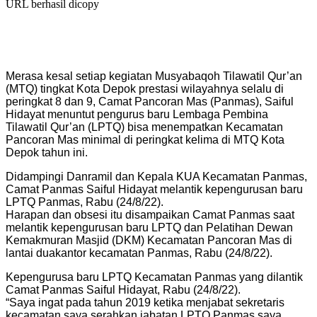
URL berhasil dicopy
Merasa kesal setiap kegiatan Musyabaqoh Tilawatil Qur’an
(MTQ) tingkat Kota Depok prestasi wilayahnya selalu di
peringkat 8 dan 9, Camat Pancoran Mas (Panmas), Saiful
Hidayat menuntut pengurus baru Lembaga Pembina
Tilawatil Qur’an (LPTQ) bisa menempatkan Kecamatan
Pancoran Mas minimal di peringkat kelima di MTQ Kota
Depok tahun ini.
Didampingi Danramil dan Kepala KUA Kecamatan Panmas,
Camat Panmas Saiful Hidayat melantik kepengurusan baru
LPTQ Panmas, Rabu (24/8/22).
Harapan dan obsesi itu disampaikan Camat Panmas saat
melantik kepengurusan baru LPTQ dan Pelatihan Dewan
Kemakmuran Masjid (DKM) Kecamatan Pancoran Mas di
lantai duakantor kecamatan Panmas, Rabu (24/8/22).
Kepengurusa baru LPTQ Kecamatan Panmas yang dilantik
Camat Panmas Saiful Hidayat, Rabu (24/8/22).
“Saya ingat pada tahun 2019 ketika menjabat sekretaris
kecamatan saya serahkan jabatan LPTQ Panmas saya