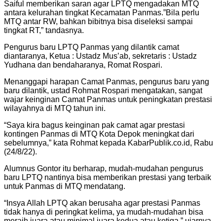
Saiful memberikan saran agar LPTQ mengadakan MTQ
antara kelurahan tingkat Kecamatan Panmas.”Bila perlu
MTQ antar RW, bahkan bibitnya bisa diseleksi sampai
tingkat RT,” tandasnya.
Pengurus baru LPTQ Panmas yang dilantik camat
diantaranya, Ketua : Ustadz Mus’ab, sekretaris : Ustadz
Yudhana dan bendaharanya, Romat Rospari.
Menanggapi harapan Camat Panmas, pengurus baru yang
baru dilantik, ustad Rohmat Rospari mengatakan, sangat
wajar keinginan Camat Panmas untuk peningkatan prestasi
wilayahnya di MTQ tahun ini.
“Saya kira bagus keinginan pak camat agar prestasi
kontingen Panmas di MTQ Kota Depok meningkat dari
sebelumnya,” kata Rohmat kepada KabarPublik.co.id, Rabu
(24/8/22).
Alumnus Gontor itu berharap, mudah-mudahan pengurus
baru LPTQ nantinya bisa memberikan prestasi yang terbaik
untuk Panmas di MTQ mendatang.
“Insya Allah LPTQ akan berusaha agar prestasi Panmas
tidak hanya di peringkat kelima, ya mudah-mudahan bisa
meraih juara atau minimal juara kedua atau ketiga,” ujarnya.