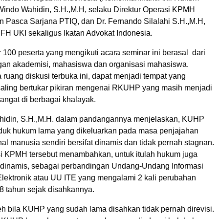
Windo Wahidin, S.H.,M.H, selaku Direktur Operasi KPMH
n Pasca Sarjana PTIQ, dan Dr. Fernando Silalahi S.H.,M.H,
FH UKI sekaligus Ikatan Advokat Indonesia.
r 100 peserta yang mengikuti acara seminar ini berasal dari
gan akademisi, mahasiswa dan organisasi mahasiswa.
ruang diskusi terbuka ini, dapat menjadi tempat yang
 saling bertukar pikiran mengenai RKUHP yang masih menjadi
angat di berbagai khalayak.
hidin, S.H.,M.H. dalam pandangannya menjelaskan, KUHP
duk hukum lama yang dikeluarkan pada masa penjajahan
l manusia sendiri bersifat dinamis dan tidak pernah stagnan.
si KPMH tersebut menambahkan, untuk itulah hukum juga
 dinamis, sebagai perbandingan Undang-Undang Informasi
Elektronik atau UU ITE yang mengalami 2 kali perubahan
8 tahun sejak disahkannya.
h bila KUHP yang sudah lama disahkan tidak pernah direvisi.