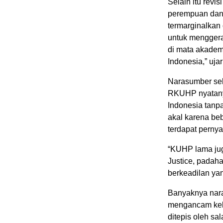
Selain itu rev
perempuan dan 
termarginalkan
untuk mengger
di mata akadem
Indonesia,” uja
Narasumber se
RKUHP nyatany
Indonesia tanp
akal karena beb
terdapat pernyat
“KUHP lama jug
Justice, padah
berkeadilan yan
Banyaknya nar
mengancam keb
ditepis oleh sa