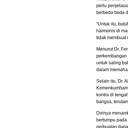
perlu penjelasa
berbeda beda di
“Untuk itu, bu
harmonis di ma
tidak membuat 
Menurut Dr. Fe
perkembangan z
untuk saling 
dalam memaham
Selain itu, Dr.
Kemenkumham j
kontra di tenga
bangsa, teruta
Dirinya menamba
bertumpu pada a
perbuatan dapat