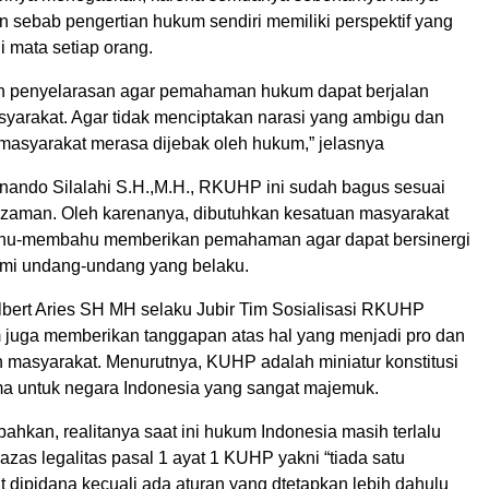
n sebab pengertian hukum sendiri memiliki perspektif yang
 mata setiap orang.
tuh penyelarasan agar pemahaman hukum dapat berjalan
syarakat. Agar tidak menciptakan narasi yang ambigu dan
masyarakat merasa dijebak oleh hukum,” jelasnya
rnando Silalahi S.H.,M.H., RKUHP ini sudah bagus sesuai
aman. Oleh karenanya, dibutuhkan kesatuan masyarakat
bahu-membahu memberikan pemahaman agar dapat bersinergi
i undang-undang yang belaku.
 Albert Aries SH MH selaku Jubir Tim Sosialisasi RKUHP
uga memberikan tanggapan atas hal yang menjadi pro dan
h masyarakat. Menurutnya, KUHP adalah miniatur konstitusi
ma untuk negara Indonesia yang sangat majemuk.
hkan, realitanya saat ini hukum Indonesia masih terlalu
zas legalitas pasal 1 ayat 1 KUHP yakni “tiada satu
 dipidana kecuali ada aturan yang dtetapkan lebih dahulu