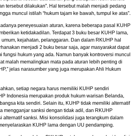
an tersebut dilakukan”. Hal tersebut malah menjadi pedang
ngga muncul istilah “hukum tajam ke bawah, tumpul ke atas”.
lu adanya peneyesuaian aturan, karena beberapa pasal KUHP
berikan ketidakadilan. Terdapat 3 buku besar KUHP lama,
n umum, kejahatan, pelanggaran. Dan dalam RKUHP hal
erhanakan menjadi 2 buku besar saja, agar masyarakat dapat
 fungsi hukum yang ada. Namun banyak kontroversi muncul
kat malah memalingkan mata pada aturan lebih penting di
P,” jelas narasumber yang juga merupakan Ahli Hukum
hkan, setiap negara harus memiliki KUHP sendiri
P Indonesia merupakan produk hukum warisan Belanda,
angsa kita sendiri. Selain itu, KUHP tidak memiliki alternatif
ga mengganjar sanksi dengan tidak adil, dan RKUHP
lternatif sanksi. Misi konsolidasi juga terangkum dalam
enyelaraskan KUHP lama dengan UU pendamping.