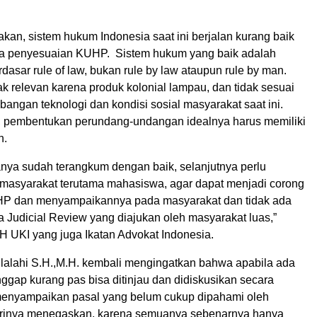
kan, sistem hukum Indonesia saat ini berjalan kurang baik
da penyesuaian KUHP. Sistem hukum yang baik adalah
asar rule of law, bukan rule by law ataupun rule by man.
k relevan karena produk kolonial lampau, dan tidak sesuai
angan teknologi dan kondisi sosial masyarakat saat ini.
 pembentukan perundang-undangan idealnya harus memiliki
n.
nya sudah terangkum dengan baik, selanjutnya perlu
a masyarakat terutama mahasiswa, agar dapat menjadi corong
HP dan menyampaikannya pada masyarakat dan tidak ada
ta Judicial Review yang diajukan oleh masyarakat luas,”
H UKI yang juga Ikatan Advokat Indonesia.
ilalahi S.H.,M.H. kembali mengingatkan bahwa apabila ada
ggap kurang pas bisa ditinjau dan didiskusikan secara
menyampaikan pasal yang belum cukup dipahami oleh
irinya menegaskan, karena semuanya sebenarnya hanya