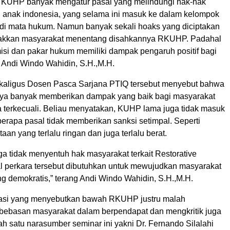
isi KUHP banyak mengatur pasal yang melindungi hak-hak
anak indonesia, yang selama ini masuk ke dalam kelompok
 di mata hukum. Namun banyak sekali hoaks yang diciptakan
akkan masyarakat menentang disahkannya RKUHP. Padahal
isi dan pakar hukum memiliki dampak pengaruh positif bagi
r Andi Windo Wahidin, S.H.,M.H.
kaligus Dosen Pasca Sarjana PTIQ tersebut menyebut bahwa
a banyak memberikan dampak yang baik bagi masyarakat
a terkecuali. Beliau menyatakan, KUHP lama juga tidak masuk
erapa pasal tidak memberikan sanksi setimpal. Seperti
aan yang terlalu ringan dan juga terlalu berat.
a tidak menyentuh hak masyarakat terkait Restorative
al perkara tersebut dibutuhkan untuk mewujudkan masyarakat
g demokratis,” terang Andi Windo Wahidin, S.H.,M.H.
asi yang menyebutkan bawah RKUHP justru malah
ebasan masyarakat dalam berpendapat dan mengkritik juga
lah satu narasumber seminar ini yakni Dr. Fernando Silalahi