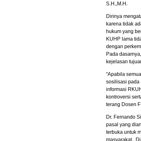
S.H.,M.H.
Dirinya mengata
karena tidak a
hukum yang berd
KUHP lama tida
dengan perkemb
Pada dasarnya,
kejelasan tujua
“Apabila semua
sosilisasi pad
informasi RKU
kontroversi ser
terang Dosen F
Dr. Fernando S
pasal yang dian
terbuka untuk 
masyarakat. D