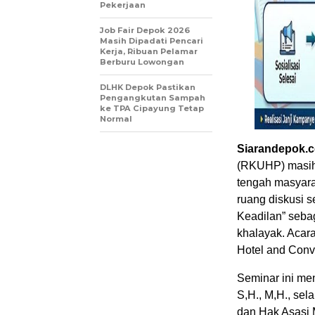
Pekerjaan
Job Fair Depok 2026
Masih Dipadati Pencari
Kerja, Ribuan Pelamar
Berburu Lowongan
DLHK Depok Pastikan
Pengangkutan Sampah
ke TPA Cipayung Tetap
Normal
Siarandepok.
(RKUHP) masih
tengah masyara
ruang diskusi
Keadilan” seba
khalayak. Acar
Hotel and Conve
Seminar ini me
S,H., M,H., se
dan Hak Asasi