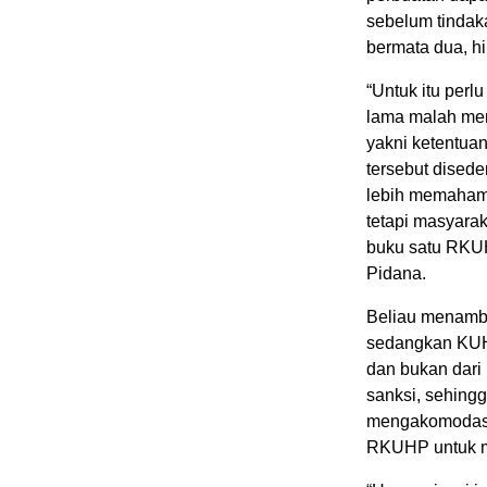
sebelum tindak
bermata dua, hi
“Untuk itu per
lama malah mem
yakni ketentua
tersebut dised
lebih memahami
tetapi masyara
buku satu RKUH
Pidana.
Beliau menamba
sedangkan KUH
dan bukan dari b
sanksi, sehing
mengakomodasi a
RKUHP untuk m