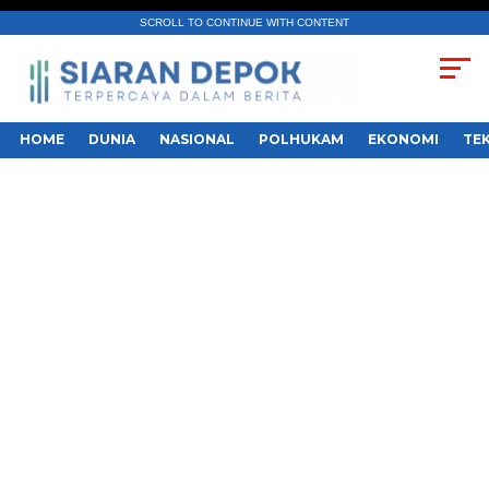
SCROLL TO CONTINUE WITH CONTENT
HOME
DUNIA
NASIONAL
POLHUKAM
EKONOMI
TE