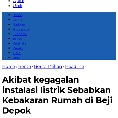
Opini
Unik
Home
Dunia
Nasional
Polhukam
Ekonomi
Tekno
Kesehatan
Wisata
Opini
Unik
Home
Berita
Berita Pilihan
Headline
/
/
/
Akibat kegagalan
instalasi listrik Sebabkan
Kebakaran Rumah di Beji
Depok