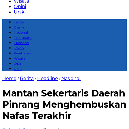
Wisata
Opini
Unik
Home
Dunia
Nasional
Polhukam
Ekonomi
Tekno
Kesehatan
Wisata
Opini
Unik
Home
Berita
Headline
Nasional
/
/
/
Mantan Sekertaris Daerah
Pinrang Menghembuskan
Nafas Terakhir