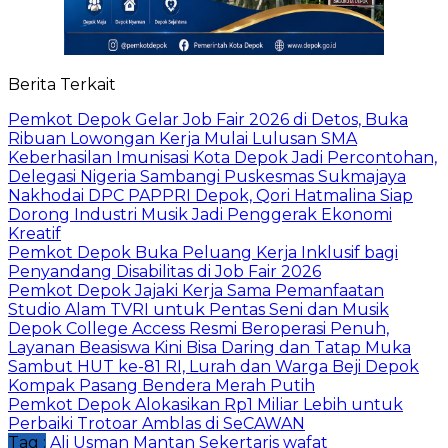
Berita Terkait
Pemkot Depok Gelar Job Fair 2026 di Detos, Buka
Ribuan Lowongan Kerja Mulai Lulusan SMA
Keberhasilan Imunisasi Kota Depok Jadi Percontohan,
Delegasi Nigeria Sambangi Puskesmas Sukmajaya
Nakhodai DPC PAPPRI Depok, Qori Hatmalina Siap
Dorong Industri Musik Jadi Penggerak Ekonomi
Kreatif
Pemkot Depok Buka Peluang Kerja Inklusif bagi
Penyandang Disabilitas di Job Fair 2026
Pemkot Depok Jajaki Kerja Sama Pemanfaatan
Studio Alam TVRI untuk Pentas Seni dan Musik
Depok College Access Resmi Beroperasi Penuh,
Layanan Beasiswa Kini Bisa Daring dan Tatap Muka
Sambut HUT ke-81 RI, Lurah dan Warga Beji Depok
Kompak Pasang Bendera Merah Putih
Pemkot Depok Alokasikan Rp1 Miliar Lebih untuk
Perbaiki Trotoar Amblas di SeCAWAN
Tag :
Ali Usman
Mantan Sekertaris
wafat