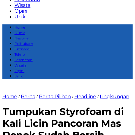
Wisata
Opini
Unik
Home
Dunia
Nasional
Polhukam
Ekonomi
Tekno
Kesehatan
Wisata
Opini
Unik
Home
Berita
Berita Pilihan
Headline
Lingkungan
/
/
/
/
Tumpukan Styrofoam di
Kali Licin Pancoran Mas