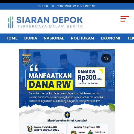
SCROLL TO CONTINUE WITH CONTENT
HOME
DUNIA
NASIONAL
POLHUKAM
EKONOMI
TE