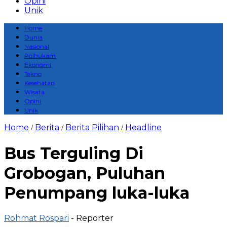
Opini
Unik
Home
Dunia
Nasional
Polhukam
Ekonomi
Tekno
Kesehatan
Wisata
Opini
Unik
Home
Berita
Berita Pilihan
Headline
/
/
/
Bus Terguling Di
Grobogan, Puluhan
Penumpang luka-luka
Rohmat Rospari
- Reporter