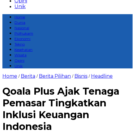
Opini
Unik
Home
Dunia
Nasional
Polhukam
Ekonomi
Tekno
Kesehatan
Wisata
Opini
Unik
Home
Berita
Berita Pilihan
Bisnis
Headline
/
/
/
/
Qoala Plus Ajak Tenaga
Pemasar Tingkatkan
Inklusi Keuangan
Indonesia