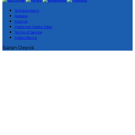
Tentang Kami
Redaksi
Alamat
Pedoman Media Siber
Terms of Service
Indeks Berita
Siaran Depok