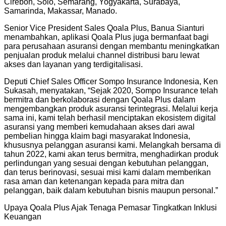
Cirebon, Solo, Semarang, Yogyakarta, Surabaya,
Samarinda, Makassar, Manado.
Senior Vice President Sales Qoala Plus, Banua Sianturi
menambahkan, aplikasi Qoala Plus juga bermanfaat bagi
para perusahaan asuransi dengan membantu meningkatkan
penjualan produk melalui channel distribusi baru lewat
akses dan layanan yang terdigitalisasi.
Deputi Chief Sales Officer Sompo Insurance Indonesia, Ken
Sukasah, menyatakan, “Sejak 2020, Sompo Insurance telah
bermitra dan berkolaborasi dengan Qoala Plus dalam
mengembangkan produk asuransi terintegrasi. Melalui kerja
sama ini, kami telah berhasil menciptakan ekosistem digital
asuransi yang memberi kemudahaan akses dari awal
pembelian hingga klaim bagi masyarakat Indonesia,
khususnya pelanggan asuransi kami. Melangkah bersama di
tahun 2022, kami akan terus bermitra, menghadirkan produk
perlindungan yang sesuai dengan kebutuhan pelanggan,
dan terus berinovasi, sesuai misi kami dalam memberikan
rasa aman dan ketenangan kepada para mitra dan
pelanggan, baik dalam kebutuhan bisnis maupun personal.”
Upaya Qoala Plus Ajak Tenaga Pemasar Tingkatkan Inklusi
Keuangan