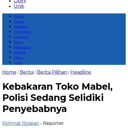
Opini
Unik
Home
Dunia
Nasional
Polhukam
Ekonomi
Tekno
Kesehatan
Wisata
Opini
Unik
Home
Berita
Berita Pilihan
Headline
/
/
/
Kebakaran Toko Mabel,
Polisi Sedang Selidiki
Penyebabnya
Rohmat Rospari
- Reporter