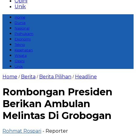
Opini
Unik
Home
Dunia
Nasional
Polhukam
Ekonomi
Tekno
Kesehatan
Wisata
Opini
Unik
Home
Berita
Berita Pilihan
Headline
/
/
/
Rombongan Presiden
Berikan Ambulan
Melintas Di Grobogan
Rohmat Rospari
- Reporter