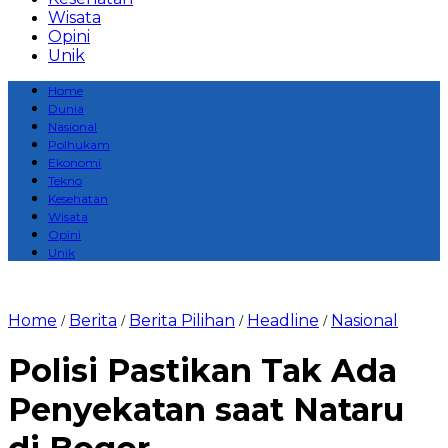
Wisata
Opini
Unik
Home
Dunia
Nasional
Polhukam
Ekonomi
Tekno
Kesehatan
Wisata
Opini
Unik
Home
Berita
Berita Pilihan
Headline
Nasional
/
/
/
/
Polisi Pastikan Tak Ada
Penyekatan saat Nataru