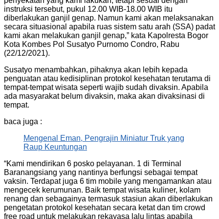
penyekatan yang kami lakukan, tetapi sesuai dengan
instruksi tersebut, pukul 12.00 WIB-18.00 WIB itu
diberlakukan ganjil genap. Namun kami akan melaksanakan
secara situasional apabila ruas sistem satu arah (SSA) padat
kami akan melakukan ganjil genap,” kata Kapolresta Bogor
Kota Kombes Pol Susatyo Purnomo Condro, Rabu
(22/12/2021).
Susatyo menambahkan, pihaknya akan lebih kepada
penguatan atau kedisiplinan protokol kesehatan terutama di
tempat-tempat wisata seperti wajib sudah divaksin. Apabila
ada masyarakat belum divaksin, maka akan divaksinasi di
tempat.
baca juga :
Mengenal Eman, Pengrajin Miniatur Truk yang
Raup Keuntungan
“Kami mendirikan 6 posko pelayanan. 1 di Terminal
Baranangsiang yang nantinya berfungsi sebagai tempat
vaksin. Terdapat juga 6 tim mobile yang mengamankan atau
mengecek kerumunan. Baik tempat wisata kuliner, kolam
renang dan sebagainya termasuk stasiun akan diberlakukan
pengetatan protokol kesehatan secara ketat dan tim crowd
free road untuk melakukan rekayasa lalu lintas apabila