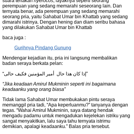
suara teriakan
nyerocos
, layaknya seperti seorang
perempuan yang sedang memarahi seseorang lain. Dan
ternyata benar, ada perempuan yang sedang memarahi
seorang pria, yaitu Sahabat Umar bin Khattab yang sedang
dimarahi istrinya. Dengan hening dan diam seribu bahasa
yang dilakukan Sahabat Umar bin Khattab
baca juga :
Gurihnya Pindang Gunung
Mendengar kejadian itu, pria ini langsung membalikan
badan seraya berkata pelan:
“إذا كان هذا حال أمير المؤمنين فكيف حالى”
“Jika keadaan Amirul Mukminin seperti ini bagaimana
keadaanku yang orang biasa”
Tidak lama Sahabat Umar membukakan pintu seraya
memanggil pria tadi, “Apa keperluanmu?” tanyanya dengan
tegas. “Wahai Amirul Mukminin, saya datang hendak
mengadu padamu untuk mengadukan kejelekan istriku yang
sangat menyakitkan, lalu saya tahu ternyata istrimu
demikian, apalagi keadaanku.” Balas pria tersebut.