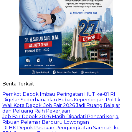
Berita Terkait
Pemkot Depok Imbau Peringatan HUT ke-81 RI
Digelar Sederhana dan Bebas Kepentingan Politik
Wali Kota Depok: Job Fair 2026 Jadi Ruang Belajar
dan Peluang Raih Pekerjaan
Job Fair Depok 2026 Masih Dipadati Pencari Kerja,
Ribuan Pelamar Berburu Lowongan
DLHK Depok Pastikan Pengangkutan Sampah ke