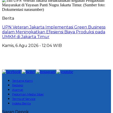
Berita
UPN Veteran Jakarta Implementasi Green Business
dalam Meningkatkan Efesiensi Biaya Produksi pada
UMKM di Jakarta Timur
Kamis, 6 Agu 2026 - 12:04 WIB
Tentang Kami
Redaksi
Alamat
Pedoman Media Siber
Terms of Service
Indeks Berita
Siaran Depok