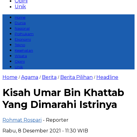
Opini
Unik
Home
Dunia
Nasional
Polhukam
Ekonomi
Tekno
Kesehatan
Wisata
Opini
Unik
Home
Agama
Berita
Berita Pilihan
Headline
/
/
/
/
Kisah Umar Bin Khattab
Yang Dimarahi Istrinya
Rohmat Rospari
- Reporter
Rabu, 8 Desember 2021 - 11:30 WIB