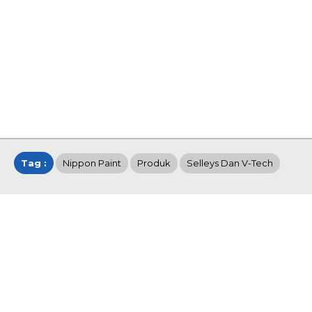
Tag :
Nippon Paint
Produk
Selleys Dan V-Tech