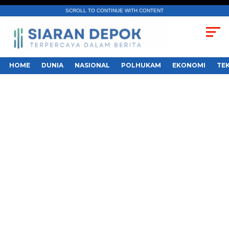
SCROLL TO CONTINUE WITH CONTENT
HOME
DUNIA
NASIONAL
POLHUKAM
EKONOMI
TE