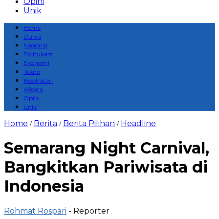
Opini
Unik
Home
Dunia
Nasional
Polhukam
Ekonomi
Tekno
Kesehatan
Wisata
Opini
Unik
Home
Berita
Berita Pilihan
Headline
/
/
/
Semarang Night Carnival,
Bangkitkan Pariwisata di
Indonesia
Rohmat Rospari
- Reporter