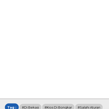
Tag :
#di Bekasi
#kios Di Bongkar
#salahi Aturan