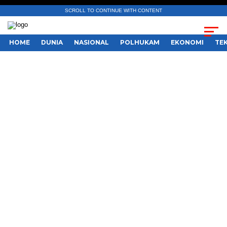
SCROLL TO CONTINUE WITH CONTENT
HOME
DUNIA
NASIONAL
POLHUKAM
EKONOMI
TE