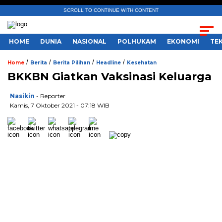
SCROLL TO CONTINUE WITH CONTENT
HOME
DUNIA
NASIONAL
POLHUKAM
EKONOMI
TE
/
/
/
/
Home
Berita
Berita Pilihan
Headline
Kesehatan
BKKBN Giatkan Vaksinasi Keluarga
Nasikin
- Reporter
Kamis, 7 Oktober 2021 - 07:18 WIB