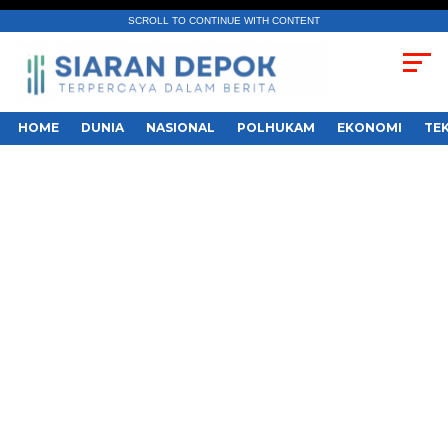
SCROLL TO CONTINUE WITH CONTENT
HOME
DUNIA
NASIONAL
POLHUKAM
EKONOMI
TE