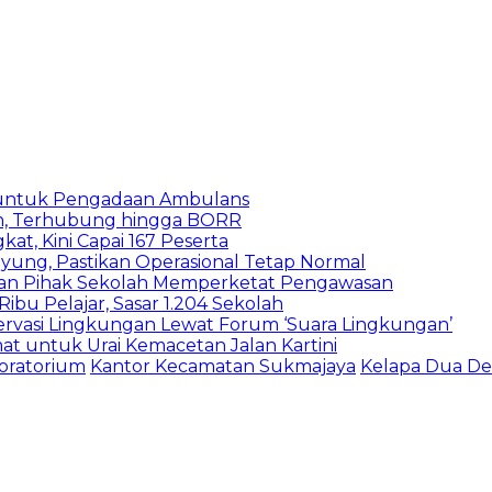
 untuk Pengadaan Ambulans
n, Terhubung hingga BORR
kat, Kini Capai 167 Peserta
ung, Pastikan Operasional Tetap Normal
 dan Pihak Sekolah Memperketat Pengawasan
bu Pelajar, Sasar 1.204 Sekolah
vasi Lingkungan Lewat Forum ‘Suara Lingkungan’
t untuk Urai Kemacetan Jalan Kartini
boratorium
Kantor Kecamatan Sukmajaya
Kelapa Dua D