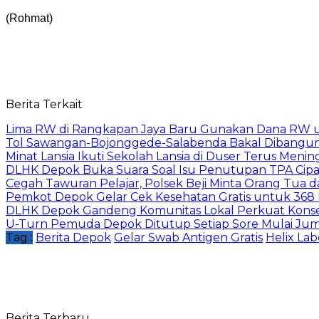
(Rohmat)
Berita Terkait
Lima RW di Rangkapan Jaya Baru Gunakan Dana RW
Tol Sawangan-Bojonggede-Salabenda Bakal Dibangu
Minat Lansia Ikuti Sekolah Lansia di Duser Terus Mening
DLHK Depok Buka Suara Soal Isu Penutupan TPA Cipay
Cegah Tawuran Pelajar, Polsek Beji Minta Orang Tua
Pemkot Depok Gelar Cek Kesehatan Gratis untuk 368 Ri
DLHK Depok Gandeng Komunitas Lokal Perkuat Konser
U-Turn Pemuda Depok Ditutup Setiap Sore Mulai Juma
Tag :
Berita Depok
Gelar Swab Antigen Gratis
Helix La
Berita Terbaru