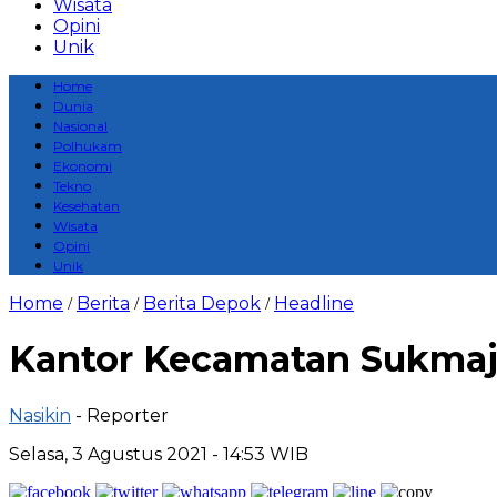
Wisata
Opini
Unik
Home
Dunia
Nasional
Polhukam
Ekonomi
Tekno
Kesehatan
Wisata
Opini
Unik
Home
Berita
Berita Depok
Headline
/
/
/
Kantor Kecamatan Sukmaja
Nasikin
- Reporter
Selasa, 3 Agustus 2021 - 14:53 WIB