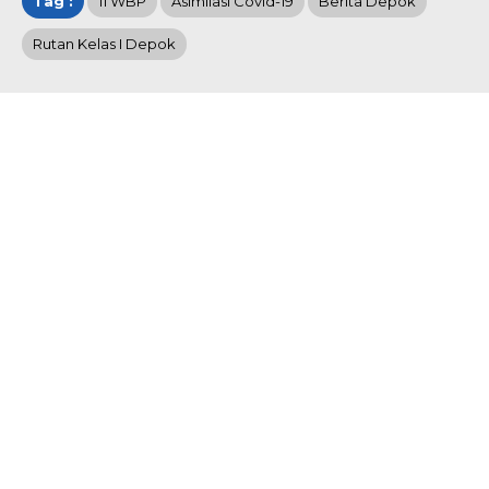
Tag :
11 WBP
Asimilasi Covid-19
Berita Depok
Rutan Kelas I Depok