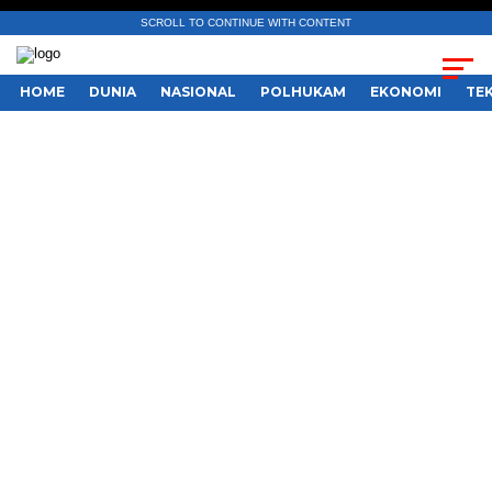
SCROLL TO CONTINUE WITH CONTENT
HOME
DUNIA
NASIONAL
POLHUKAM
EKONOMI
TE