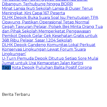
Dibangun, Terhubung hingga BORR
Minat Lansia Ikuti Sekolah Lansia di Duser Terus
Meningkat, Kini Capai 167 Peserta
DLHK Depok Buka Suara Soal Isu Penutupan TPA
Cipayung, Pastikan Operasional Tetap Normal
Cegah Tawuran Pelajar, Polsek Beji Minta Orang Tua
dan Pihak Sekolah Memperketat Pengawasan
Pemkot Depok Gelar Cek Kesehatan Gratis untuk
368 Ribu Pelajar, Sasar 1.204 Sekolah
DLHK Depok Gandeng Komunitas Lokal Perkuat
Konservasi Lingkungan Lewat Forum ‘Suara
Lingkungan’
U-Turn Pemuda Depok Ditutup Setiap Sore Mulai
Jumat untuk Urai Kemacetan Jalan Kartini
Tag :
Kota Depok
Puluhan Balita Positif Corona
Berita Terbaru