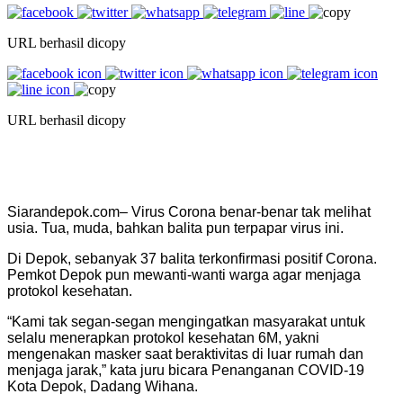
URL berhasil dicopy
URL berhasil dicopy
Siarandepok.com– Virus Corona benar-benar tak melihat
usia. Tua, muda, bahkan balita pun terpapar virus ini.
Di Depok, sebanyak 37 balita terkonfirmasi positif Corona.
Pemkot Depok pun mewanti-wanti warga agar menjaga
protokol kesehatan.
“Kami tak segan-segan mengingatkan masyarakat untuk
selalu menerapkan protokol kesehatan 6M, yakni
mengenakan masker saat beraktivitas di luar rumah dan
menjaga jarak,” kata juru bicara Penanganan COVID-19
Kota Depok, Dadang Wihana.