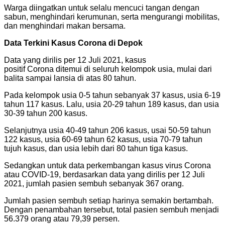
Warga diingatkan untuk selalu mencuci tangan dengan
sabun, menghindari kerumunan, serta mengurangi mobilitas,
dan menghindari makan bersama.
Data Terkini Kasus Corona di Depok
Data yang dirilis per 12 Juli 2021, kasus
positif Corona ditemui di seluruh kelompok usia, mulai dari
balita sampai lansia di atas 80 tahun.
Pada kelompok usia 0-5 tahun sebanyak 37 kasus, usia 6-19
tahun 117 kasus. Lalu, usia 20-29 tahun 189 kasus, dan usia
30-39 tahun 200 kasus.
Selanjutnya usia 40-49 tahun 206 kasus, usai 50-59 tahun
122 kasus, usia 60-69 tahun 62 kasus, usia 70-79 tahun
tujuh kasus, dan usia lebih dari 80 tahun tiga kasus.
Sedangkan untuk data perkembangan kasus virus Corona
atau COVID-19, berdasarkan data yang dirilis per 12 Juli
2021, jumlah pasien sembuh sebanyak 367 orang.
Jumlah pasien sembuh setiap harinya semakin bertambah.
Dengan penambahan tersebut, total pasien sembuh menjadi
56.379 orang atau 79,39 persen.