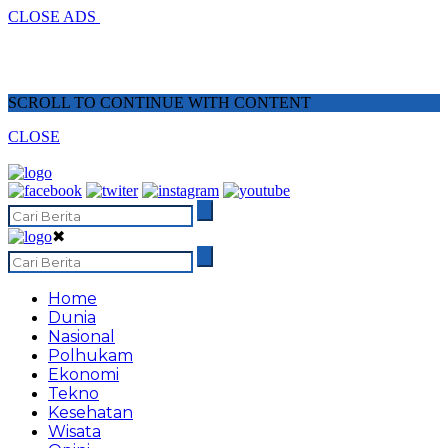
CLOSE ADS
SCROLL TO CONTINUE WITH CONTENT
CLOSE
✖
Home
Dunia
Nasional
Polhukam
Ekonomi
Tekno
Kesehatan
Wisata