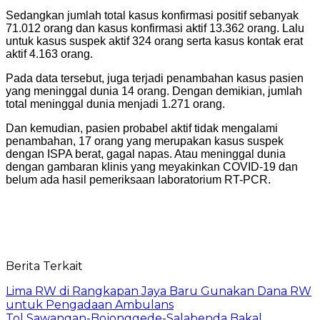
Sedangkan jumlah total kasus konfirmasi positif sebanyak
71.012 orang dan kasus konfirmasi aktif 13.362 orang. Lalu
untuk kasus suspek aktif 324 orang serta kasus kontak erat
aktif 4.163 orang.
Pada data tersebut, juga terjadi penambahan kasus pasien
yang meninggal dunia 14 orang. Dengan demikian, jumlah
total meninggal dunia menjadi 1.271 orang.
Dan kemudian, pasien probabel aktif tidak mengalami
penambahan, 17 orang yang merupakan kasus suspek
dengan ISPA berat, gagal napas. Atau meninggal dunia
dengan gambaran klinis yang meyakinkan COVID-19 dan
belum ada hasil pemeriksaan laboratorium RT-PCR.
Berita Terkait
Lima RW di Rangkapan Jaya Baru Gunakan Dana RW
untuk Pengadaan Ambulans
Tol Sawangan-Bojonggede-Salabenda Bakal