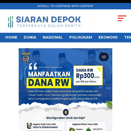
SCROLL TO CONTINUE WITH CONTENT
HOME
DUNIA
NASIONAL
POLHUKAM
EKONOMI
TE