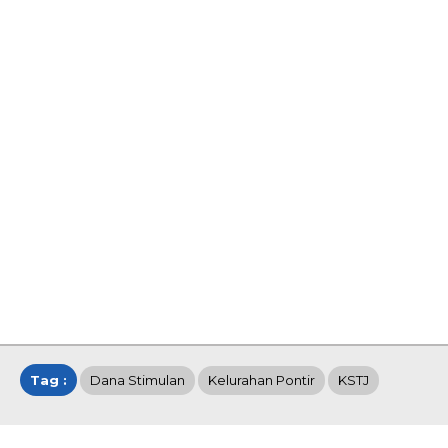
Tag :
Dana Stimulan
Kelurahan Pontir
KSTJ