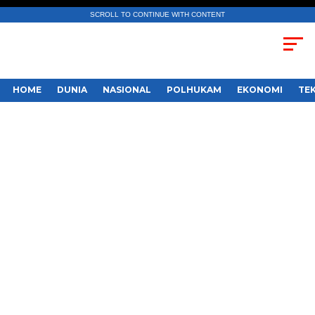
SCROLL TO CONTINUE WITH CONTENT
HOME
DUNIA
NASIONAL
POLHUKAM
EKONOMI
TE