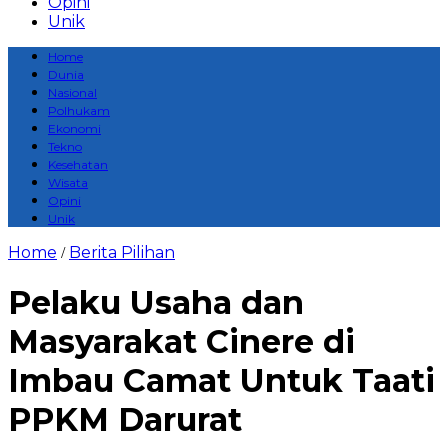
Opini
Unik
Home
Dunia
Nasional
Polhukam
Ekonomi
Tekno
Kesehatan
Wisata
Opini
Unik
Home
Berita Pilihan
/
Pelaku Usaha dan
Masyarakat Cinere di
Imbau Camat Untuk Taati
PPKM Darurat