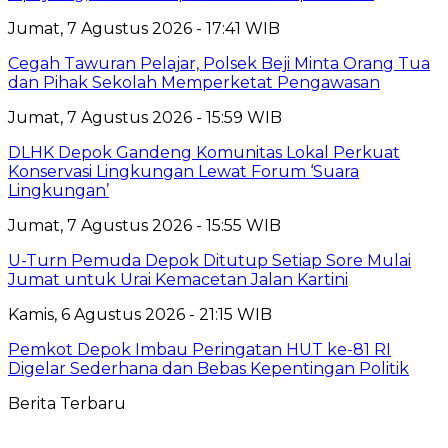
Jumat, 7 Agustus 2026 - 17:41 WIB
Cegah Tawuran Pelajar, Polsek Beji Minta Orang Tua
dan Pihak Sekolah Memperketat Pengawasan
Jumat, 7 Agustus 2026 - 15:59 WIB
DLHK Depok Gandeng Komunitas Lokal Perkuat
Konservasi Lingkungan Lewat Forum ‘Suara
Lingkungan’
Jumat, 7 Agustus 2026 - 15:55 WIB
U-Turn Pemuda Depok Ditutup Setiap Sore Mulai
Jumat untuk Urai Kemacetan Jalan Kartini
Kamis, 6 Agustus 2026 - 21:15 WIB
Pemkot Depok Imbau Peringatan HUT ke-81 RI
Digelar Sederhana dan Bebas Kepentingan Politik
Berita Terbaru