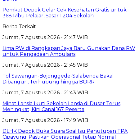
Pemkot Depok Gelar Cek Kesehatan Gratis untuk
368 Ribu Pelajar, Sasar 1.204 Sekolah
Berita Terkait
Jumat, 7 Agustus 2026 - 21:47 WIB
Lima RW di Rangkapan Jaya Baru Gunakan Dana RW
untuk Pengadaan Ambulans
Jumat, 7 Agustus 2026 - 21:45 WIB
Tol Sawangan-Bojonggede-Salabenda Bakal
Dibangun, Terhubung hingga BORR
Jumat, 7 Agustus 2026 - 21:43 WIB
Minat Lansia Ikuti Sekolah Lansia di Duser Terus
Meningkat, Kini Capai 167 Peserta
Jumat, 7 Agustus 2026 - 17:49 WIB
DLHK Depok Buka Suara Soal Isu Penutupan TPA
Cipayung, Pastikan Operasional Tetap Normal