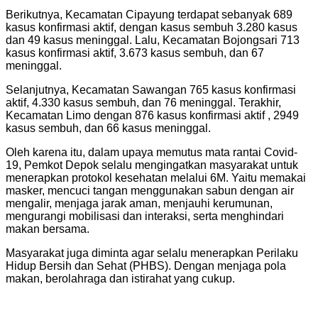
Berikutnya, Kecamatan Cipayung terdapat sebanyak 689
kasus konfirmasi aktif, dengan kasus sembuh 3.280 kasus
dan 49 kasus meninggal. Lalu, Kecamatan Bojongsari 713
kasus konfirmasi aktif, 3.673 kasus sembuh, dan 67
meninggal.
Selanjutnya, Kecamatan Sawangan 765 kasus konfirmasi
aktif, 4.330 kasus sembuh, dan 76 meninggal. Terakhir,
Kecamatan Limo dengan 876 kasus konfirmasi aktif , 2949
kasus sembuh, dan 66 kasus meninggal.
Oleh karena itu, dalam upaya memutus mata rantai Covid-
19, Pemkot Depok selalu mengingatkan masyarakat untuk
menerapkan protokol kesehatan melalui 6M. Yaitu memakai
masker, mencuci tangan menggunakan sabun dengan air
mengalir, menjaga jarak aman, menjauhi kerumunan,
mengurangi mobilisasi dan interaksi, serta menghindari
makan bersama.
Masyarakat juga diminta agar selalu menerapkan Perilaku
Hidup Bersih dan Sehat (PHBS). Dengan menjaga pola
makan, berolahraga dan istirahat yang cukup.