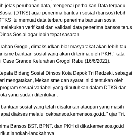
ih jelas perubahan data, mengenai perbaikan Data terpadu
Sosial (DTKS) agar penerima bantuan sosial (bansos) lebih
 DTKS itu memuat data terbaru penerima bantuan sosial
 melakukan verifikasi dan validasi data penerima bansos terus
Dinas Sosial agar lebih tepat sasaran
urahan Grogol, dimaksudkan biar masyarakat akan lebih tau
isme bantuan sosial yang akan di terima oleh PKH,” kata
i Case Grande Kelurahan Grogol Rabu (16/6/2021).
Kepala Bidang Sosial Dinsos Kota Depok Tri Redzeki, sebagai
ri mengatakan, Mekanisme dan syarat ini ditentukan oleh
program sesuai variabel yang dibutuhkan dalam DTKS dan
uota yang sudah ditentukan.
 bantuan sosial yang telah disalurkan ataupun yang masih
apat diakses melalui cekbansos.kemensos.go.id.,” ujar Tri.
rima Bansos BST, BPNT, dan PKH di dtks.kemensos.go.id
angkah-langkahnya