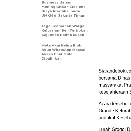
Business dalam
Meningkatkan Efesiensi
Biaya Produksi pada
UMKM di Jakarta Timur
Jaga Keamanan Warga,
Kelurahan Beji Tertibkan
Sejumlah Baliho Rusak
Meta Akui Keliru Blokir
Akun WhatsApp Massal,
Akses Chat Mulai
Dipulihkan
Siarandepok.co
bersama Dinas 
masyarakat Pr
kesejahteraan 
Acara tersebut
Grande Kelurah
protokol Keseha
Lurah Grogol D