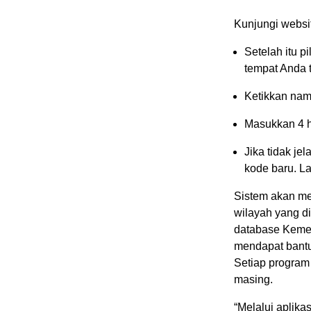
Kunjungi webs
Setelah itu p
tempat Anda 
Ketikkan na
Masukkan 4 h
Jika tidak je
kode baru. Lal
Sistem akan m
wilayah yang d
database Kemen
mendapat bantu
Setiap program
masing.
“Melalui aplika