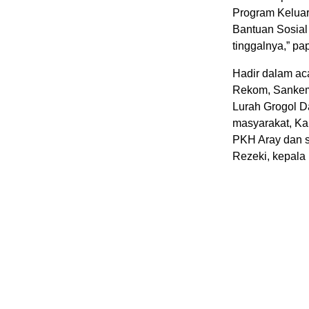
Program Kelua
Bantuan Sosia
tinggalnya,” pa
Hadir dalam ac
Rekom, Sankem.
Lurah Grogol D
masyarakat, Ka
PKH Aray dan s
Rezeki, kepal