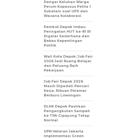
Dengar Keluhan Warga
Perum Kopassus Pelita 1
Sukatani soal UPS dan
Wacana Kolaborasi
Pemkot Depok Imbau
Peringatan HUT ke-81 RI
Digelar Sederhana dan
Bebas Kepentingan
Politik
Wali Kota Depok: Job Fair
2026 Jadi Ruang Belajar
dan Peluang Raih
Pekerjaan
Job Fair Depok 2026
Masih Dipadati Pencari
Kerja, Ribuan Pelamar
Berburu Lowongan
DLHK Depok Pastikan
Pengangkutan Sampah
ke TPA Cipayung Tetap
Normal
UPN Veteran Jakarta
Implementasi Green