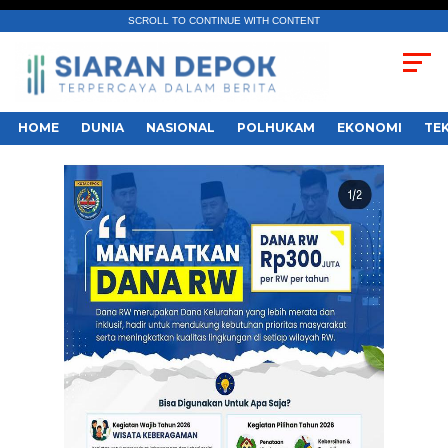
SCROLL TO CONTINUE WITH CONTENT
HOME
DUNIA
NASIONAL
POLHUKAM
EKONOMI
TE