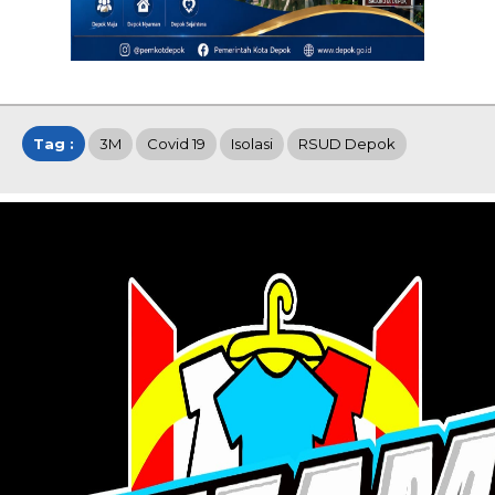
Tag :
3M
Covid 19
Isolasi
RSUD Depok