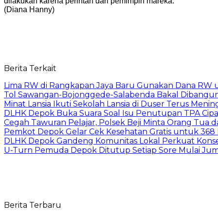
dilakukan karena perintah dari pemimpin mareka.
(Diana Hanny)
Berita Terkait
Lima RW di Rangkapan Jaya Baru Gunakan Dana RW
Tol Sawangan-Bojonggede-Salabenda Bakal Dibangu
Minat Lansia Ikuti Sekolah Lansia di Duser Terus Mening
DLHK Depok Buka Suara Soal Isu Penutupan TPA Cipay
Cegah Tawuran Pelajar, Polsek Beji Minta Orang Tua
Pemkot Depok Gelar Cek Kesehatan Gratis untuk 368 Ri
DLHK Depok Gandeng Komunitas Lokal Perkuat Konser
U-Turn Pemuda Depok Ditutup Setiap Sore Mulai Juma
Berita Terbaru