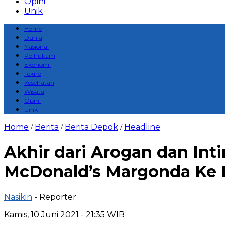
Opini
Unik
Home
Dunia
Nasional
Polhukam
Ekonomi
Tekno
Kesehatan
Wisata
Opini
Unik
Home
Berita
Berita Depok
Headline
/
/
/
Akhir dari Arogan dan In
McDonald’s Margonda Ke 
Nasikin
- Reporter
Kamis, 10 Juni 2021 - 21:35 WIB