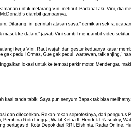
eamanan untuk melarang Vini meliput. Padahal aku Vini, dia me
 McDonald’s diambil gambarnya.
elum. Dilarang, ini perintah atasan saya,” demikian sekira ucapa
dak masuk ke dalam,” jawab Vini sambil mengambil video sekitar.
langi kerja Vini. Raut wajah dan gestur keduanya kasar membuat
e gak peduli Ormas, Gue gak peduli wartawan, taik anjing,” ha
ggalkan lokasi untuk ke tempat parkir motor. Mendengar, makia
h kasi tanda tabik. Saya pun senyum Bapak tak bisa melihatnya
midasi dan dilecehkan. Rekan-rekan seprofesinya, dari penguru
, Pembina Rido Lingga, Wakil Ketua II, Hendrik I Raseukiy, Wa
g bertugas di Kota Depok dari RRI, Elshinta, Radar Online, H