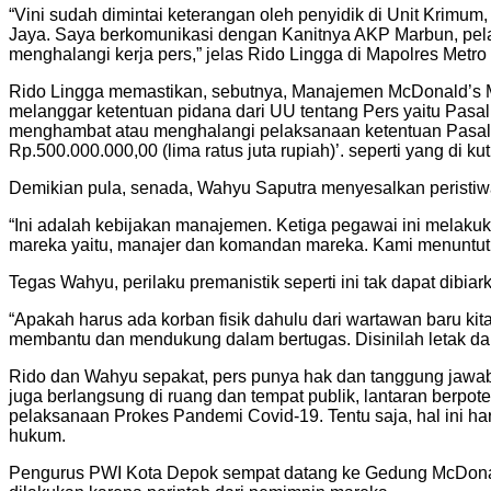
“Vini sudah dimintai keterangan oleh penyidik di Unit Krim
Jaya. Saya berkomunikasi dengan Kanitnya AKP Marbun, pela
menghalangi kerja pers,” jelas Rido Lingga di Mapolres Metro
Rido Lingga memastikan, sebutnya, Manajemen McDonald’s Marg
melanggar ketentuan pidana dari UU tentang Pers yaitu Pasa
menghambat atau menghalangi pelaksanaan ketentuan Pasal 4 
Rp.500.000.000,00 (lima ratus juta rupiah)’. seperti yang di ku
Demikian pula, senada, Wahyu Saputra menyesalkan peristiw
“Ini adalah kebijakan manajemen. Ketiga pegawai ini melakuk
mareka yaitu, manajer dan komandan mareka. Kami menuntut
Tegas Wahyu, perilaku premanistik seperti ini tak dapat dibiar
“Apakah harus ada korban fisik dahulu dari wartawan baru ki
membantu dan mendukung dalam bertugas. Disinilah letak dar
Rido dan Wahyu sepakat, pers punya hak dan tanggung jawab 
juga berlangsung di ruang dan tempat publik, lantaran berpot
pelaksanaan Prokes Pandemi Covid-19. Tentu saja, hal ini ha
hukum.
Pengurus PWI Kota Depok sempat datang ke Gedung McDonald’s