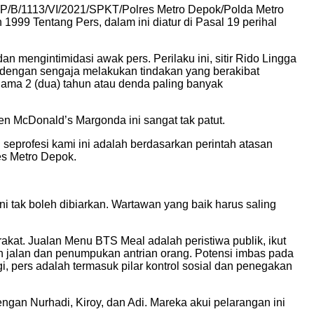
: LP/B/1113/VI/2021/SPKT/Polres Metro Depok/Polda Metro
9 Tentang Pers, dalam ini diatur di Pasal 19 perihal
mengintimidasi awak pers. Perilaku ini, sitir Rido Lingga
m dengan sengaja melakukan tindakan yang berakibat
lama 2 (dua) tahun atau denda paling banyak
n McDonald’s Margonda ini sangat tak patut.
seprofesi kami ini adalah berdasarkan perintah atasan
es Metro Depok.
 tak boleh dibiarkan. Wartawan yang baik harus saling
kat. Jualan Menu BTS Meal adalah peristiwa publik, ikut
etan jalan dan penumpukan antrian orang. Potensi imbas pada
, pers adalah termasuk pilar kontrol sosial dan penegakan
gan Nurhadi, Kiroy, dan Adi. Mareka akui pelarangan ini