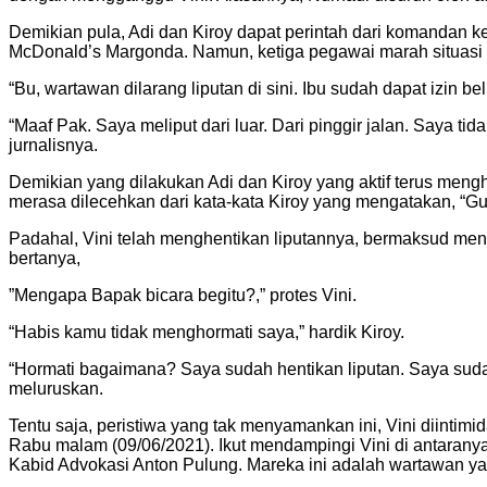
Demikian pula, Adi dan Kiroy dapat perintah dari komandan k
McDonald’s Margonda. Namun, ketiga pegawai marah situasi
“Bu, wartawan dilarang liputan di sini. Ibu sudah dapat izin b
“Maaf Pak. Saya meliput dari luar. Dari pinggir jalan. Saya ti
jurnalisnya.
Demikian yang dilakukan Adi dan Kiroy yang aktif terus mengha
merasa dilecehkan dari kata-kata Kiroy yang mengatakan, “Gu
Padahal, Vini telah menghentikan liputannya, bermaksud menin
bertanya,
”Mengapa Bapak bicara begitu?,” protes Vini.
“Habis kamu tidak menghormati saya,” hardik Kiroy.
“Hormati bagaimana? Saya sudah hentikan liputan. Saya suda
meluruskan.
Tentu saja, peristiwa yang tak menyamankan ini, Vini diinti
Rabu malam (09/06/2021). Ikut mendampingi Vini di antaranya
Kabid Advokasi Anton Pulung. Mareka ini adalah wartawan yan