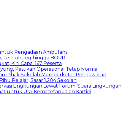
 untuk Pengadaan Ambulans
n, Terhubung hingga BORR
kat, Kini Capai 167 Peserta
ung, Pastikan Operasional Tetap Normal
 dan Pihak Sekolah Memperketat Pengawasan
bu Pelajar, Sasar 1.204 Sekolah
vasi Lingkungan Lewat Forum ‘Suara Lingkungan’
t untuk Urai Kemacetan Jalan Kartini