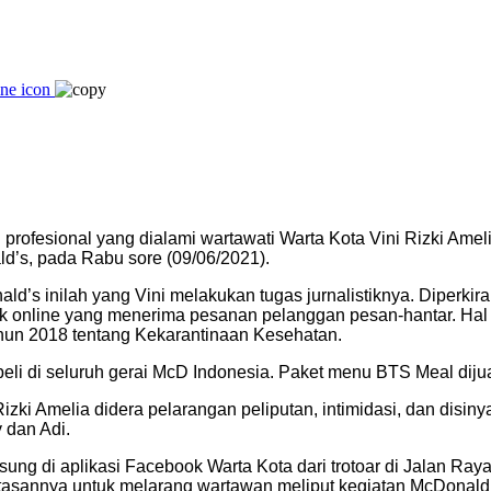
n profesional yang dialami wartawati Warta Kota Vini Rizki Am
d’s, pada Rabu sore (09/06/2021).
s inilah yang Vini melakukan tugas jurnalistiknya. Diperkira
 ojek online yang menerima pesanan pelanggan pesan-hantar. Ha
n 2018 tentang Kekarantinaan Kesehatan.
eli di seluruh gerai McD Indonesia. Paket menu BTS Meal diju
Rizki Amelia didera pelarangan peliputan, intimidasi, dan disin
 dan Adi.
gsung di aplikasi Facebook Warta Kota dari trotoar di Jalan R
tasannya untuk melarang wartawan meliput kegiatan McDonald’