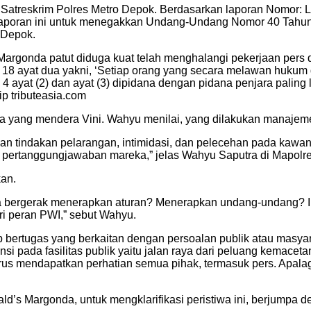
um, Satreskrim Polres Metro Depok. Berdasarkan laporan Nomor
poran ini untuk menegakkan Undang-Undang Nomor 40 Tahun 199
 Depok.
onda patut diduga kuat telah menghalangi pekerjaan pers dan 
l 18 ayat dua yakni, ‘Setiap orang yang secara melawan huku
ayat (2) dan ayat (3) dipidana dengan pidana penjara paling 
tip tributeasia.com
a yang mendera Vini. Wahyu menilai, yang dilakukan manajeme
an tindakan pelarangan, intimidasi, dan pelecehan pada kawan 
 pertanggungjawaban mareka,” jelas Wahyu Saputra di Mapolr
kan.
ta bergerak menerapkan aturan? Menerapkan undang-undang? Ini
i peran PWI,” sebut Wahyu.
bertugas yang berkaitan dengan persoalan publik atau masyara
ensi pada fasilitas publik yaitu jalan raya dari peluang kemac
rus mendapatkan perhatian semua pihak, termasuk pers. Apalagi
 Margonda, untuk mengklarifikasi peristiwa ini, berjumpa den