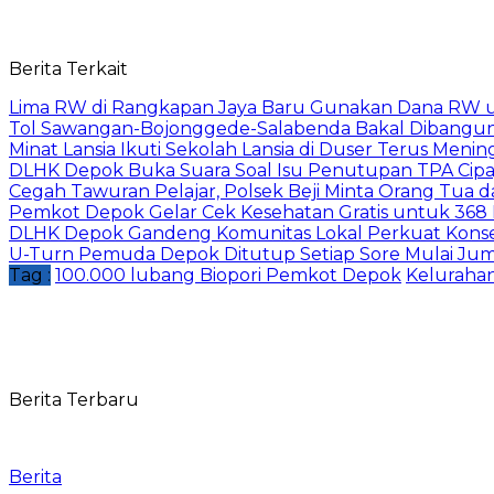
Berita Terkait
Lima RW di Rangkapan Jaya Baru Gunakan Dana RW
Tol Sawangan-Bojonggede-Salabenda Bakal Dibangu
Minat Lansia Ikuti Sekolah Lansia di Duser Terus Mening
DLHK Depok Buka Suara Soal Isu Penutupan TPA Cipay
Cegah Tawuran Pelajar, Polsek Beji Minta Orang Tua
Pemkot Depok Gelar Cek Kesehatan Gratis untuk 368 Ri
DLHK Depok Gandeng Komunitas Lokal Perkuat Konser
U-Turn Pemuda Depok Ditutup Setiap Sore Mulai Juma
Tag :
100.000 lubang Biopori Pemkot Depok
Kelurahan
Berita Terbaru
Berita