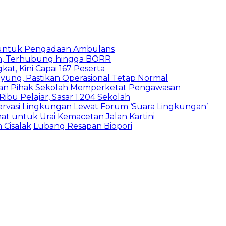
 untuk Pengadaan Ambulans
n, Terhubung hingga BORR
kat, Kini Capai 167 Peserta
ung, Pastikan Operasional Tetap Normal
 dan Pihak Sekolah Memperketat Pengawasan
bu Pelajar, Sasar 1.204 Sekolah
vasi Lingkungan Lewat Forum ‘Suara Lingkungan’
t untuk Urai Kemacetan Jalan Kartini
 Cisalak
Lubang Resapan Biopori