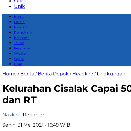
Opini
Unik
Home
Dunia
Nasional
Polhukam
Ekonomi
Tekno
Kesehatan
Wisata
Opini
Unik
Home
Berita
Berita Depok
Headline
Lingkungan
/
/
/
/
Kelurahan Cisalak Capai 50
dan RT
Nasikin
- Reporter
Senin, 31 Mei 2021 - 16:49 WIB