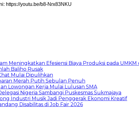
ini: https://youtu.be/b8-Nrx83NKU
am Meningkatkan Efesiensi Biaya Produksi pada UMKM d
mlah Baliho Rusak
Chat Mulai Dipulihkan
baran Merah Putih Sebulan Penuh
buan Lowongan Kerja Mulai Lulusan SMA
 Delegasi Nigeria Sambangi Puskesmas Sukmajaya
ng Industri Musik Jadi Penggerak Ekonomi Kreatif
dang Disabilitas di Job Fair 2026