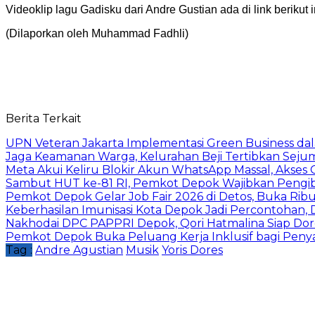
Videoklip lagu Gadisku dari Andre Gustian ada di link berikut 
(Dilaporkan oleh Muhammad Fadhli)
Berita Terkait
UPN Veteran Jakarta Implementasi Green Business dal
Jaga Keamanan Warga, Kelurahan Beji Tertibkan Seju
Meta Akui Keliru Blokir Akun WhatsApp Massal, Akses 
Sambut HUT ke-81 RI, Pemkot Depok Wajibkan Pengi
Pemkot Depok Gelar Job Fair 2026 di Detos, Buka Ri
Keberhasilan Imunisasi Kota Depok Jadi Percontohan,
Nakhodai DPC PAPPRI Depok, Qori Hatmalina Siap Doro
Pemkot Depok Buka Peluang Kerja Inklusif bagi Penyan
Tag :
Andre Agustian
Musik
Yoris Dores