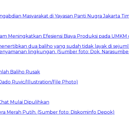
am Meningkatkan Efesiensi Biaya Produksi pada UMKM d
mlah Baliho Rusak
Chat Mulai Dipulihkan