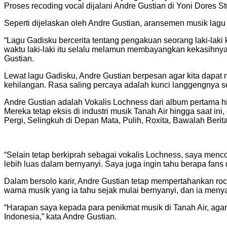
Proses recoding vocal dijalani Andre Gustian di Yoni Dores St
Seperti dijelaskan oleh Andre Gustian, aransemen musik lagu 
“Lagu Gadisku bercerita tentang pengakuan seorang laki-laki 
waktu laki-laki itu selalu melamun membayangkan kekasihnya 
Gustian.
Lewat lagu Gadisku, Andre Gustian berpesan agar kita dapat
kehilangan. Rasa saling percaya adalah kunci langgengnya se
Andre Gustian adalah Vokalis Lochness dari album pertama hi
Mereka tetap eksis di industri musik Tanah Air hingga saat 
Pergi, Selingkuh di Depan Mata, Pulih, Roxita, Bawalah Berit
“Selain tetap berkiprah sebagai vokalis Lochness, saya men
lebih luas dalam bernyanyi. Saya juga ingin tahu berapa fans
Dalam bersolo karir, Andre Gustian tetap mempertahankan ro
warna musik yang ia tahu sejak mulai bernyanyi, dan ia men
“Harapan saya kepada para penikmat musik di Tanah Air, ag
Indonesia,” kata Andre Gustian.