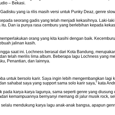
udio – Bekasi.
Gadisku yang ia rilis masih versi untuk Punky Deaz, genre slow
kepada seorang gadis yang telah menjadi kekasihnya. Laki-laki 
itu. Dan ia punya rasa cemburu yang berlebihan kepada kekasi
 memperlakukan orang yang kita kasihi dengan baik. Kecembur
buah jalinan kasih.
ngga saat ini. Lochness berasal dari Kota Bandung, merupakan 
ini, dan telah merilis lima album. Beberapa lagu Lochness yan
aku, Penantian, dan lainnya.
coba untuk bersolo karir. Saya ingin lebih mengembangkan la
 dan sahabat saya yang support sama solo karir saya,” kata And
ck pada karya-karya lagunya, sama seperti genre yang diusung
yadari kemampuannya bernyanyi memang di jalur musik rock, se
ar selalu mendukung karya lagu anak-anak bangsa, apapun gen