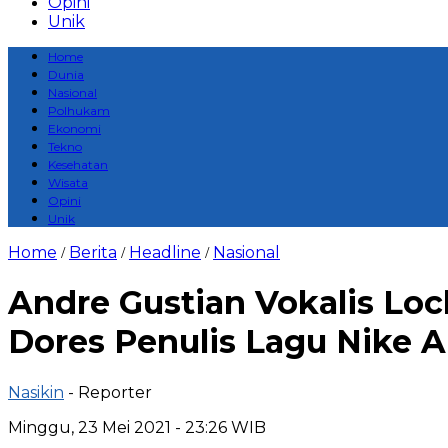
Opini
Unik
Home
Dunia
Nasional
Polhukam
Ekonomi
Tekno
Kesehatan
Wisata
Opini
Unik
Home
Berita
Headline
Nasional
/
/
/
Andre Gustian Vokalis Loch
Dores Penulis Lagu Nike A
Nasikin
- Reporter
Minggu, 23 Mei 2021 - 23:26 WIB