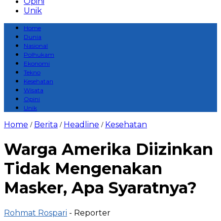
Opini
Unik
Home
Dunia
Nasional
Polhukam
Ekonomi
Tekno
Kesehatan
Wisata
Opini
Unik
Home
Berita
Headline
Kesehatan
/
/
/
Warga Amerika Diizinkan
Tidak Mengenakan
Masker, Apa Syaratnya?
Rohmat Rospari
- Reporter