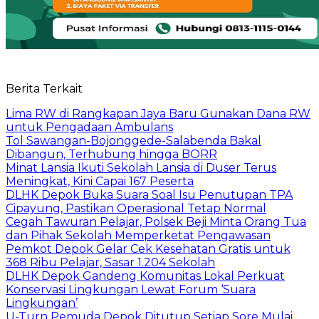
Berita Terkait
Lima RW di Rangkapan Jaya Baru Gunakan Dana RW
untuk Pengadaan Ambulans
Tol Sawangan-Bojonggede-Salabenda Bakal
Dibangun, Terhubung hingga BORR
Minat Lansia Ikuti Sekolah Lansia di Duser Terus
Meningkat, Kini Capai 167 Peserta
DLHK Depok Buka Suara Soal Isu Penutupan TPA
Cipayung, Pastikan Operasional Tetap Normal
Cegah Tawuran Pelajar, Polsek Beji Minta Orang Tua
dan Pihak Sekolah Memperketat Pengawasan
Pemkot Depok Gelar Cek Kesehatan Gratis untuk
368 Ribu Pelajar, Sasar 1.204 Sekolah
DLHK Depok Gandeng Komunitas Lokal Perkuat
Konservasi Lingkungan Lewat Forum ‘Suara
Lingkungan’
U-Turn Pemuda Depok Ditutup Setiap Sore Mulai