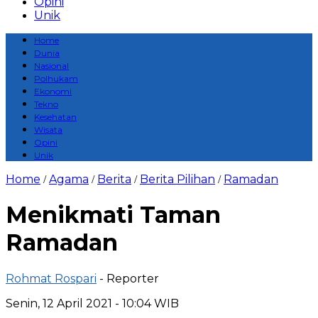
Opini
Unik
Home
Dunia
Nasional
Polhukam
Ekonomi
Tekno
Kesehatan
Wisata
Opini
Unik
Home
Agama
Berita
Berita Pilihan
Ramadan
/
/
/
/
Menikmati Taman
Ramadan
Rohmat Rospari
- Reporter
Senin, 12 April 2021 - 10:04 WIB