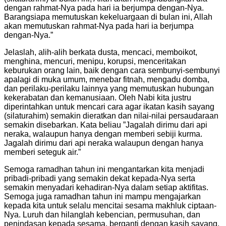
dengan rahmat-Nya pada hari ia berjumpa dengan-Nya.
Barangsiapa memutuskan kekeluargaan di bulan ini, Allah
akan memutuskan rahmat-Nya pada hari ia berjumpa
dengan-Nya.”
Jelaslah, alih-alih berkata dusta, mencaci, memboikot,
menghina, mencuri, menipu, korupsi, menceritakan
keburukan orang lain, baik dengan cara sembunyi-sembunyi
apalagi di muka umum, menebar fitnah, mengadu domba,
dan perilaku-perilaku lainnya yang memutuskan hubungan
kekerabatan dan kemanusiaan. Oleh Nabi kita justru
diperintahkan untuk mencari cara agar ikatan kasih sayang
(silaturahim) semakin dieratkan dan nilai-nilai persaudaraan
semakin disebarkan. Kata beliau ”Jagalah dirimu dari api
neraka, walaupun hanya dengan memberi sebiji kurma.
Jagalah dirimu dari api neraka walaupun dengan hanya
memberi seteguk air.”
Semoga ramadhan tahun ini mengantarkan kita menjadi
pribadi-pribadi yang semakin dekat kepada-Nya serta
semakin menyadari kehadiran-Nya dalam setiap aktifitas.
Semoga juga ramadhan tahun ini mampu mengajarkan
kepada kita untuk selalu mencitai sesama makhluk ciptaan-
Nya. Luruh dan hilanglah kebencian, permusuhan, dan
penindasan kepada sesama, berganti dengan kasih sayang,