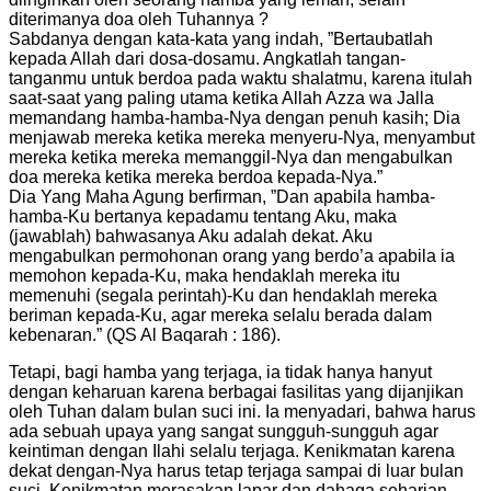
diterimanya doa oleh Tuhannya ?
Sabdanya dengan kata-kata yang indah, ”Bertaubatlah
kepada Allah dari dosa-dosamu. Angkatlah tangan-
tanganmu untuk berdoa pada waktu shalatmu, karena itulah
saat-saat yang paling utama ketika Allah Azza wa Jalla
memandang hamba-hamba-Nya dengan penuh kasih; Dia
menjawab mereka ketika mereka menyeru-Nya, menyambut
mereka ketika mereka memanggil-Nya dan mengabulkan
doa mereka ketika mereka berdoa kepada-Nya.”
Dia Yang Maha Agung berfirman, ”Dan apabila hamba-
hamba-Ku bertanya kepadamu tentang Aku, maka
(jawablah) bahwasanya Aku adalah dekat. Aku
mengabulkan permohonan orang yang berdo’a apabila ia
memohon kepada-Ku, maka hendaklah mereka itu
memenuhi (segala perintah)-Ku dan hendaklah mereka
beriman kepada-Ku, agar mereka selalu berada dalam
kebenaran.” (QS Al Baqarah : 186).
Tetapi, bagi hamba yang terjaga, ia tidak hanya hanyut
dengan keharuan karena berbagai fasilitas yang dijanjikan
oleh Tuhan dalam bulan suci ini. Ia menyadari, bahwa harus
ada sebuah upaya yang sangat sungguh-sungguh agar
keintiman dengan Ilahi selalu terjaga. Kenikmatan karena
dekat dengan-Nya harus tetap terjaga sampai di luar bulan
suci. Kenikmatan merasakan lapar dan dahaga seharian