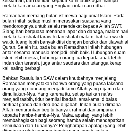
keislaman; dan berikan kepada kami taufik agar mampu
melakukan amalan yang Engkau cintai dan ridhai.
Ramadhan memang bulan istimewa bagi umat Islam. Pada
bulan inilah setiap muslim merasakan suasana yang
mendorongnya untuk selalu mendekat kepada Allah SWT.
Siang hari berpuasa menahan lapar dan dahaga, malam hari
melakukan shalat tarawih dan shalat malam, bahkan waktu –
waktu luang lebih banyak diisi dengan berzikir dan tilawah al
Quran. Selain itu, pada bulan Ramadhan inilah hubungan
antar sesama manusia menjadi lebih baik. Hubungan suami
isteri lebih mesra, hubungan orang tua kepada anak lebih
indah dan terarah, juga antar saudara dan tetangga kerap
kali saling berbagi.
Bahkan Rasulullah SAW dalam khutbahnya menjelang
Ramadhan menyatakan bahwa orang yang puasa laksana
orang yang diundang menjadi tamu Allah yang dijamu dan
dimuliakan-Nya. Yang karena itu, setiap tarikan nafas
menjadi tasbih, tidur bernilai ibadah, amal-amal dibalas
berlipat ganda dan doa-doa diijabah. Inilah bulan dimana
Allah menurunkan begitu banyak rahmat dan ampunan
kepada hamba-hamba-Nya. Maka, apalagi yang lebih
membahagiakan bagi seorang hamba selain mendapatkan
kemuliaan dari Tuhannya? Pengharapan apalagi yang lebih
diinginkan oleh seorang hamba yang lemah, selain