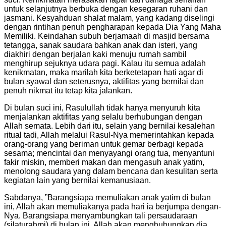
untuk selanjutnya berbuka dengan kesegaran ruhani dan
jasmani. Kesyahduan shalat malam, yang kadang diselingi
dengan rintihan penuh pengharapan kepada Dia Yang Maha
Memiliki. Keindahan subuh berjamaah di masjid bersama
tetangga, sanak saudara bahkan anak dan isteri, yang
diakhiri dengan berjalan kaki menuju rumah sambil
menghirup sejuknya udara pagi. Kalau itu semua adalah
kenikmatan, maka marilah kita berketetapan hati agar di
bulan syawal dan seterusnya, aktifitas yang bernilai dan
penuh nikmat itu tetap kita jalankan.
Di bulan suci ini, Rasulullah tidak hanya menyuruh kita
menjalankan aktifitas yang selalu berhubungan dengan
Allah semata. Lebih dari itu, selain yang bernilai kesalehan
ritual tadi, Allah melalui Rasul-Nya memerintahkan kepada
orang-orang yang beriman untuk gemar berbagi kepada
sesama; mencintai dan menyayangi orang tua, menyantuni
fakir miskin, memberi makan dan mengasuh anak yatim,
menolong saudara yang dalam bencana dan kesulitan serta
kegiatan lain yang bernilai kemanusiaan.
Sabdanya, ”Barangsiapa memuliakan anak yatim di bulan
ini, Allah akan memuliakanya pada hari ia berjumpa dengan-
Nya. Barangsiapa menyambungkan tali persaudaraan
(silaturahmi) di bulan ini, Allah akan menghubungkan dia