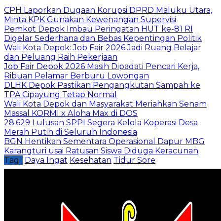
CPH Laporkan Dugaan Korupsi DPRD Maluku Utara,
Minta KPK Gunakan Kewenangan Supervisi
Pemkot Depok Imbau Peringatan HUT ke-81 RI
Digelar Sederhana dan Bebas Kepentingan Politik
Wali Kota Depok: Job Fair 2026 Jadi Ruang Belajar
dan Peluang Raih Pekerjaan
Job Fair Depok 2026 Masih Dipadati Pencari Kerja,
Ribuan Pelamar Berburu Lowongan
DLHK Depok Pastikan Pengangkutan Sampah ke
TPA Cipayung Tetap Normal
Wali Kota Depok dan Masyarakat Meriahkan Senam
Massal KORMI x Aloha Max di DOS
28.629 Lulusan SPPI Segera Kelola Koperasi Desa
Merah Putih di Seluruh Indonesia
BGN Hentikan Sementara Operasional Dapur MBG
Karangturi usai Ratusan Siswa Diduga Keracunan
Tag :
Daya Ingat
Kesehatan
Tidur Sore