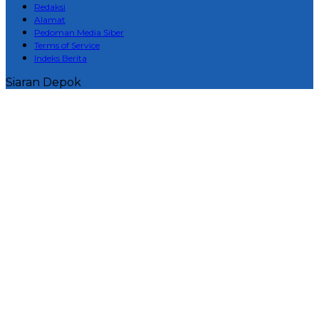
Redaksi
Alamat
Pedoman Media Siber
Terms of Service
Indeks Berita
Siaran Depok