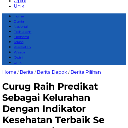
Opini
Unik
Home
Dunia
Nasional
Polhukam
Ekonomi
Tekno
Kesehatan
Wisata
Opini
Unik
Home
Berita
Berita Depok
Berita Pilihan
/
/
/
Curug Raih Predikat
Sebagai Kelurahan
Dengan Indikator
Kesehatan Terbaik Se