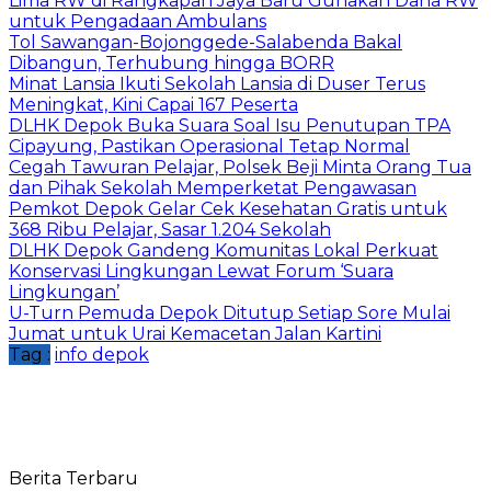
Lima RW di Rangkapan Jaya Baru Gunakan Dana RW
untuk Pengadaan Ambulans
Tol Sawangan-Bojonggede-Salabenda Bakal
Dibangun, Terhubung hingga BORR
Minat Lansia Ikuti Sekolah Lansia di Duser Terus
Meningkat, Kini Capai 167 Peserta
DLHK Depok Buka Suara Soal Isu Penutupan TPA
Cipayung, Pastikan Operasional Tetap Normal
Cegah Tawuran Pelajar, Polsek Beji Minta Orang Tua
dan Pihak Sekolah Memperketat Pengawasan
Pemkot Depok Gelar Cek Kesehatan Gratis untuk
368 Ribu Pelajar, Sasar 1.204 Sekolah
DLHK Depok Gandeng Komunitas Lokal Perkuat
Konservasi Lingkungan Lewat Forum ‘Suara
Lingkungan’
U-Turn Pemuda Depok Ditutup Setiap Sore Mulai
Jumat untuk Urai Kemacetan Jalan Kartini
Tag :
info depok
Berita Terbaru