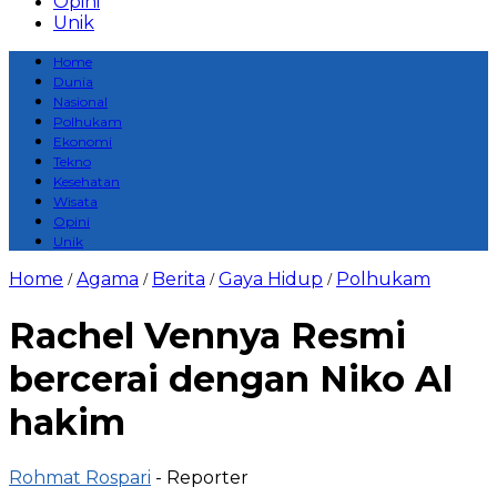
Opini
Unik
Home
Dunia
Nasional
Polhukam
Ekonomi
Tekno
Kesehatan
Wisata
Opini
Unik
Home
Agama
Berita
Gaya Hidup
Polhukam
/
/
/
/
Rachel Vennya Resmi
bercerai dengan Niko Al
hakim
Rohmat Rospari
- Reporter