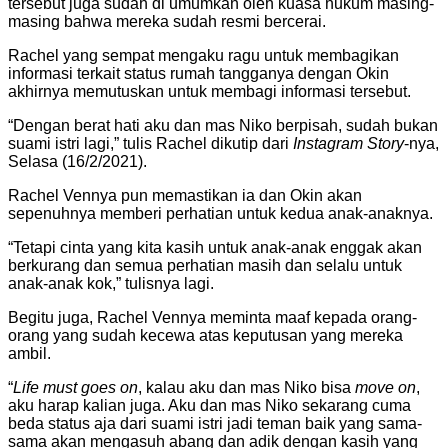
tersebut juga sudah di umumkan oleh kuasa hukum masing-
masing bahwa mereka sudah resmi bercerai.
Rachel yang sempat mengaku ragu untuk membagikan
informasi terkait status rumah tangganya dengan Okin
akhirnya memutuskan untuk membagi informasi tersebut.
“Dengan berat hati aku dan mas Niko berpisah, sudah bukan
suami istri lagi,” tulis Rachel dikutip dari
Instagram Story
-nya,
Selasa (16/2/2021).
Rachel Vennya pun memastikan ia dan Okin akan
sepenuhnya memberi perhatian untuk kedua anak-anaknya.
“Tetapi cinta yang kita kasih untuk anak-anak enggak akan
berkurang dan semua perhatian masih dan selalu untuk
anak-anak kok,” tulisnya lagi.
Begitu juga, Rachel Vennya meminta maaf kepada orang-
orang yang sudah kecewa atas keputusan yang mereka
ambil.
“
Life must goes on
, kalau aku dan mas Niko bisa
move on
,
aku harap kalian juga. Aku dan mas Niko sekarang cuma
beda status aja dari suami istri jadi teman baik yang sama-
sama akan mengasuh abang dan adik dengan kasih yang