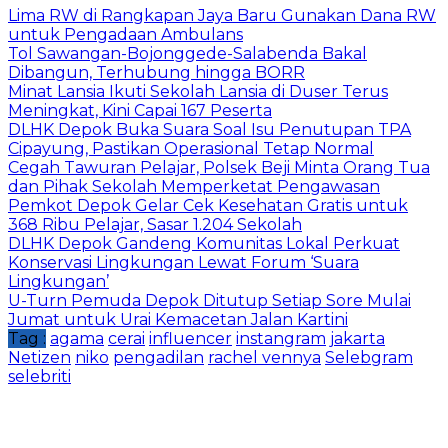
Lima RW di Rangkapan Jaya Baru Gunakan Dana RW
untuk Pengadaan Ambulans
Tol Sawangan-Bojonggede-Salabenda Bakal
Dibangun, Terhubung hingga BORR
Minat Lansia Ikuti Sekolah Lansia di Duser Terus
Meningkat, Kini Capai 167 Peserta
DLHK Depok Buka Suara Soal Isu Penutupan TPA
Cipayung, Pastikan Operasional Tetap Normal
Cegah Tawuran Pelajar, Polsek Beji Minta Orang Tua
dan Pihak Sekolah Memperketat Pengawasan
Pemkot Depok Gelar Cek Kesehatan Gratis untuk
368 Ribu Pelajar, Sasar 1.204 Sekolah
DLHK Depok Gandeng Komunitas Lokal Perkuat
Konservasi Lingkungan Lewat Forum ‘Suara
Lingkungan’
U-Turn Pemuda Depok Ditutup Setiap Sore Mulai
Jumat untuk Urai Kemacetan Jalan Kartini
Tag :
agama
cerai
influencer
instangram
jakarta
Netizen
niko
pengadilan
rachel vennya
Selebgram
selebriti