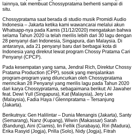
lainnya, tak membuat Chossypratama berhenti sampai di
situ.
Chossypratama saat berada di studio musik Promidi Audio
Indonesia – Jakarta ketika kami wawancarai melalui akun
Whatsapp-nya pada Kamis (31/12/2020) mengatakan bahwa
selama Tahun 2020 ia telah merilis lebih dari 30 lagu dengan
28 penyanyi dari Indonesia, Singapura, dan Malaysia. Di
antaranya, ada 21 penyanyi baru dari berbagai kota di
Indonesia yang direkrut lewat program Chossy Pratama Cari
Penyanyi (CPCP).
Pada kesempatan yang sama, Jendral Rich, Direktur Chossy
Pratama Production (CPP), sosok yang menjalankan
program-program yang diluncurkan oleh Chossypratama
merincikan 28 Penyanyi yang merilis lagu pada Tahun 2020
dari karya Chossypratama, sebagaimana berikut: Al Jawaher
feat. Dewi Yull (Singapura), Kat (Malaysia), Jery Lee
(Malaysia), Fadia Haya / Glennpratama – Tersanjung
(Jakarta).
Berikutnya: Gen Halilintar – Dunia Menangis (Jakarta), Santy
(Semarang), Nanz (Kupang), Wiwin (Makassar) Sarah
(Bandung), Aini (Ciamis), Iin Fellik (Surabaya), Riri (Madura),
Erika Rasyid (Jogja), Prilla (Solo), Nidy (Jogja), Fitrah