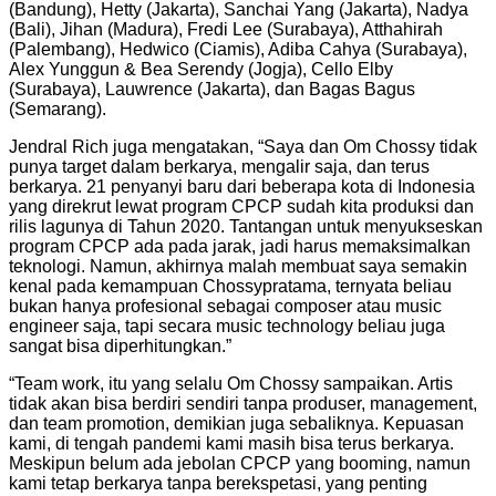
(Bandung), Hetty (Jakarta), Sanchai Yang (Jakarta), Nadya
(Bali), Jihan (Madura), Fredi Lee (Surabaya), Atthahirah
(Palembang), Hedwico (Ciamis), Adiba Cahya (Surabaya),
Alex Yunggun & Bea Serendy (Jogja), Cello Elby
(Surabaya), Lauwrence (Jakarta), dan Bagas Bagus
(Semarang).
Jendral Rich juga mengatakan, “Saya dan Om Chossy tidak
punya target dalam berkarya, mengalir saja, dan terus
berkarya. 21 penyanyi baru dari beberapa kota di Indonesia
yang direkrut lewat program CPCP sudah kita produksi dan
rilis lagunya di Tahun 2020. Tantangan untuk menyukseskan
program CPCP ada pada jarak, jadi harus memaksimalkan
teknologi. Namun, akhirnya malah membuat saya semakin
kenal pada kemampuan Chossypratama, ternyata beliau
bukan hanya profesional sebagai composer atau music
engineer saja, tapi secara music technology beliau juga
sangat bisa diperhitungkan.”
“Team work, itu yang selalu Om Chossy sampaikan. Artis
tidak akan bisa berdiri sendiri tanpa produser, management,
dan team promotion, demikian juga sebaliknya. Kepuasan
kami, di tengah pandemi kami masih bisa terus berkarya.
Meskipun belum ada jebolan CPCP yang booming, namun
kami tetap berkarya tanpa berekspetasi, yang penting