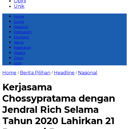
Opini
Unik
Home
Dunia
Nasional
Polhukam
Ekonomi
Tekno
Kesehatan
Wisata
Opini
Unik
Home
Berita Pilihan
Headline
Nasional
/
/
/
Kerjasama
Chossypratama dengan
Jendral Rich Selama
Tahun 2020 Lahirkan 21