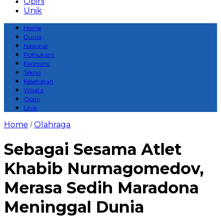
Opini
Unik
Home
Dunia
Nasional
Polhukam
Ekonomi
Tekno
Kesehatan
Wisata
Opini
Unik
Home
Olahraga
/
Sebagai Sesama Atlet
Khabib Nurmagomedov,
Merasa Sedih Maradona
Meninggal Dunia