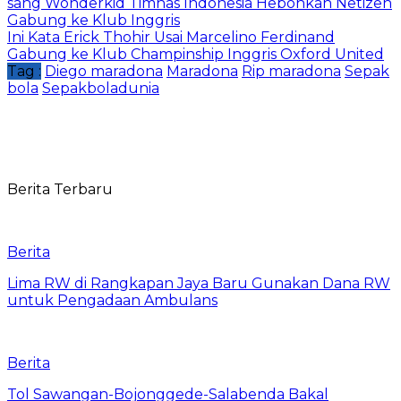
sang Wonderkid Timnas Indonesia Hebohkan Netizen
Gabung ke Klub Inggris
Ini Kata Erick Thohir Usai Marcelino Ferdinand
Gabung ke Klub Champinship Inggris Oxford United
Tag :
Diego maradona
Maradona
Rip maradona
Sepak
bola
Sepakboladunia
Berita Terbaru
Berita
Lima RW di Rangkapan Jaya Baru Gunakan Dana RW
untuk Pengadaan Ambulans
Berita
Tol Sawangan-Bojonggede-Salabenda Bakal