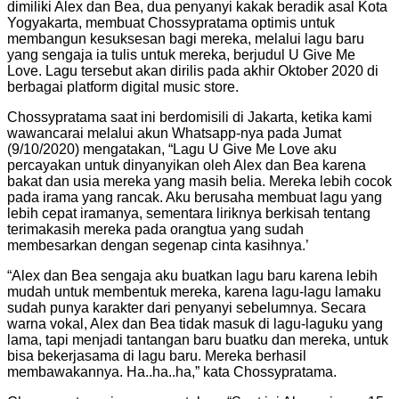
dimiliki Alex dan Bea, dua penyanyi kakak beradik asal Kota
Yogyakarta, membuat Chossypratama optimis untuk
membangun kesuksesan bagi mereka, melalui lagu baru
yang sengaja ia tulis untuk mereka, berjudul U Give Me
Love. Lagu tersebut akan dirilis pada akhir Oktober 2020 di
berbagai platform digital music store.
Chossypratama saat ini berdomisili di Jakarta, ketika kami
wawancarai melalui akun Whatsapp-nya pada Jumat
(9/10/2020) mengatakan, “Lagu U Give Me Love aku
percayakan untuk dinyanyikan oleh Alex dan Bea karena
bakat dan usia mereka yang masih belia. Mereka lebih cocok
pada irama yang rancak. Aku berusaha membuat lagu yang
lebih cepat iramanya, sementara liriknya berkisah tentang
terimakasih mereka pada orangtua yang sudah
membesarkan dengan segenap cinta kasihnya.’
“Alex dan Bea sengaja aku buatkan lagu baru karena lebih
mudah untuk membentuk mereka, karena lagu-lagu lamaku
sudah punya karakter dari penyanyi sebelumnya. Secara
warna vokal, Alex dan Bea tidak masuk di lagu-laguku yang
lama, tapi menjadi tantangan baru buatku dan mereka, untuk
bisa bekerjasama di lagu baru. Mereka berhasil
membawakannya. Ha..ha..ha,” kata Chossypratama.