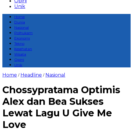
Opini
Unik
Home
Dunia
Nasional
Polhukam
Ekonomi
Tekno
Kesehatan
Wisata
Opini
Unik
Home
Headline
Nasional
/
/
Chossypratama Optimis
Alex dan Bea Sukses
Lewat Lagu U Give Me
Love