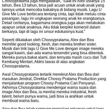
Chossypratama juga mengatakan, “Saat ini Alex usianya 15
tahun, Bea 13 tahun, bisa jadi acuan untuk anak-anak yang
lainnya untuk mencoba bakatnya di bidang musik. Lagu U
Give Me Love berbicara tentang cinta, tapi tidak melulu cinta
pasangan, lagu ini ungkapan seorang anak ke orangtuanya.
Detail ceritanya, bagaimana orangtua juga akan melakukan
apapun untuk anaknya. Aku tidak berpikir komersil dalam
berkarya, tapi di lagu ini unsur edukasinya kuat.”
Seperti dikatakan oleh Chossypratama, Alex dan Bea
memiliki good looking, fresh, dan mereka brother sister.
Musik dan lirik lagu U Give Me Love dengan image mereka
sangat kawin, dan ada warna tersendiri yang bisa dibentuk.
Mereka punya bakat alami, dan ternyata masih cucu dari Tuti
Kembang Mentari, Aktris lawas di atas angkatan
Chossypratama.
Awal Chossypratama tertarik merekrut Alex dan Bea dari
masukan Jendral, Direktur Chossy Pratama Production yang
menjalankan program Chossy Pratama Cari Penyanyi.
Akhirnya Chossypratama mendengar warna suara dan
image Alex dan Bea, ia menilai mereka industrial, fresh
talent, belum punya warna, jadi bisa ia arahkan untuk
membuat warna baru.
Alex dan Bea telah rampung menjalani rekaman vokal lagu