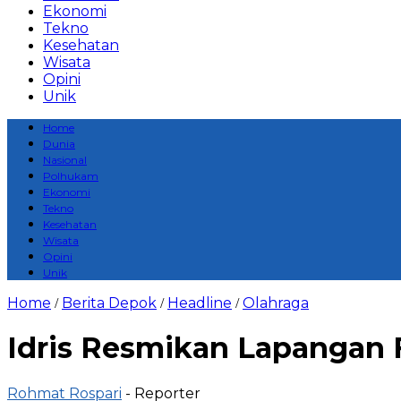
Ekonomi
Tekno
Kesehatan
Wisata
Opini
Unik
Home
Dunia
Nasional
Polhukam
Ekonomi
Tekno
Kesehatan
Wisata
Opini
Unik
Home
Berita Depok
Headline
Olahraga
/
/
/
Idris Resmikan Lapangan 
Rohmat Rospari
- Reporter