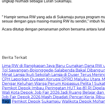
ungkap Nurhadi sebagai Lurah Sukamaju.
” Hampir semua RW yang ada di Sukamaju punya program masi
sesuai dengan gaya masing-masing RW itu sendiri,” imbuh Nu
Acara ditutup dengan penanaman pohon bersama antara lura
Berita Terkait
Lima RW di Rangkapan Jaya Baru Gunakan Dana RW
Tol Sawangan-Bojonggede-Salabenda Bakal Dibangu
Minat Lansia Ikuti Sekolah Lansia di Duser Terus Mening
CPH Laporkan Dugaan Korupsi DPRD Maluku Utara, M
Dengar Keluhan Warga Perum Kopassus Pelita 1 Sukat
Pemkot Depok Imbau Peringatan HUT ke-81 RI Digelar
Wali Kota Depok: Job Fair 2026 Jadi Ruang Belajar da
Job Fair Depok 2026 Masih Dipadati Pencari Kerja, R
Tag :
Pemkot Depok
Sukamaju
Walikota Depok Moham