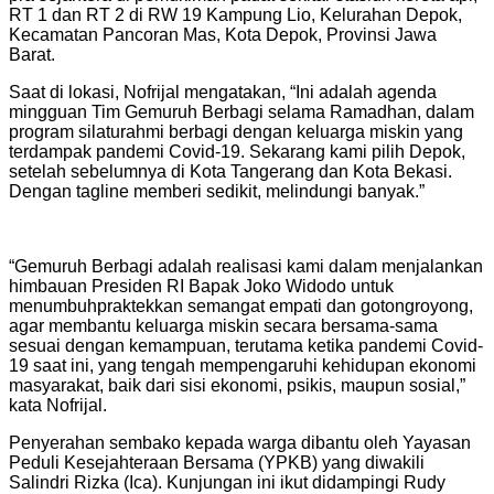
RT 1 dan RT 2 di RW 19 Kampung Lio, Kelurahan Depok,
Kecamatan Pancoran Mas, Kota Depok, Provinsi Jawa
Barat.
Saat di lokasi, Nofrijal mengatakan, “Ini adalah agenda
mingguan Tim Gemuruh Berbagi selama Ramadhan, dalam
program silaturahmi berbagi dengan keluarga miskin yang
terdampak pandemi Covid-19. Sekarang kami pilih Depok,
setelah sebelumnya di Kota Tangerang dan Kota Bekasi.
Dengan tagline memberi sedikit, melindungi banyak.”
“Gemuruh Berbagi adalah realisasi kami dalam menjalankan
himbauan Presiden RI Bapak Joko Widodo untuk
menumbuhpraktekkan semangat empati dan gotongroyong,
agar membantu keluarga miskin secara bersama-sama
sesuai dengan kemampuan, terutama ketika pandemi Covid-
19 saat ini, yang tengah mempengaruhi kehidupan ekonomi
masyarakat, baik dari sisi ekonomi, psikis, maupun sosial,”
kata Nofrijal.
Penyerahan sembako kepada warga dibantu oleh Yayasan
Peduli Kesejahteraan Bersama (YPKB) yang diwakili
Salindri Rizka (Ica). Kunjungan ini ikut didampingi Rudy