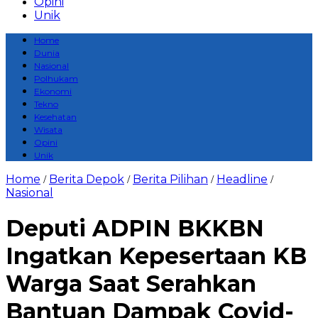
Opini
Unik
Home
Dunia
Nasional
Polhukam
Ekonomi
Tekno
Kesehatan
Wisata
Opini
Unik
Home
Berita Depok
Berita Pilihan
Headline
/
/
/
/
Nasional
Deputi ADPIN BKKBN
Ingatkan Kepesertaan KB
Warga Saat Serahkan
Bantuan Dampak Covid-