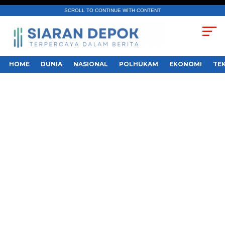
SCROLL TO CONTINUE WITH CONTENT
HOME
DUNIA
NASIONAL
POLHUKAM
EKONOMI
TE