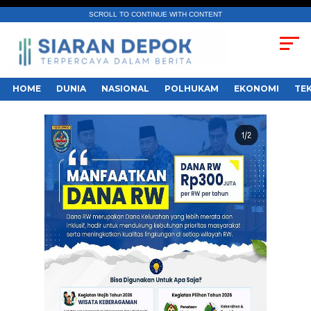
SCROLL TO CONTINUE WITH CONTENT
HOME
DUNIA
NASIONAL
POLHUKAM
EKONOMI
TE