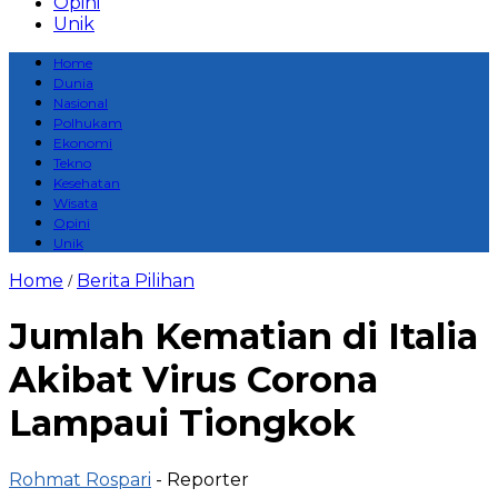
Opini
Unik
Home
Dunia
Nasional
Polhukam
Ekonomi
Tekno
Kesehatan
Wisata
Opini
Unik
Home
Berita Pilihan
/
Jumlah Kematian di Italia
Akibat Virus Corona
Lampaui Tiongkok
Rohmat Rospari
- Reporter