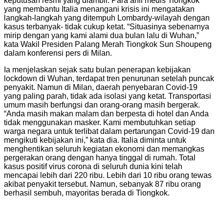
keputusan resmi yang diambil. Para ahli medis Tiongkok
yang membantu Italia menangani krisis ini mengatakan
langkah-langkah yang ditempuh Lombardy-wilayah dengan
kasus terbanyak- tidak cukup ketat. “Situasinya sebenarnya
mirip dengan yang kami alami dua bulan lalu di Wuhan,”
kata Wakil Presiden Palang Merah Tiongkok Sun Shoupeng
dalam konferensi pers di Milan.
Ia menjelaskan sejak satu bulan penerapan kebijakan
lockdown di Wuhan, terdapat tren penurunan setelah puncak
penyakit. Namun di Milan, daerah penyebaran Covid-19
yang paling parah, tidak ada isolasi yang ketat. Transportasi
umum masih berfungsi dan orang-orang masih bergerak.
“Anda masih makan malam dan berpesta di hotel dan Anda
tidak menggunakan masker. Kami membutuhkan setiap
warga negara untuk terlibat dalam pertarungan Covid-19 dan
mengikuti kebijakan ini,” kata dia. Italia diminta untuk
menghentikan seluruh kegiatan ekonomi dan memangkas
pergerakan orang dengan hanya tinggal di rumah. Total
kasus positif virus corona di seluruh dunia kini telah
mencapai lebih dari 220 ribu. Lebih dari 10 ribu orang tewas
akibat penyakit tersebut. Namun, sebanyak 87 ribu orang
berhasil sembuh, mayoritas berada di Tiongkok.