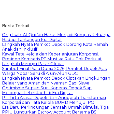
Berita Terkait
Cing Ikah: Al-Qur’an Harus Menjadi Kompas Keluarga
Hadapi Tantangan Era Digital
Langkah Nyata Pemkot Depok Dorong Kota Ramah
Anak dan Inklusif
Kawal Tata Kelola dan Keberlanjutan Korporasi,
Presiden Komisaris PT Mustika Ratu Tbk Perkuat
Langkah Menuju Pasar Global
Sambut Final Piala Dunia 2026, Pemkot Depok Ajak
Warga Nobar Seru di Alun-Alun GDC
Langkah Nyata Pemkot Depok Ciptakan Lingkungan
Belajar yang Aman dan Nyaman Bagi Siswa
Optimisme Supian Suri: Koperasi Depok Siap
Melompat Lebih Jauh di Era Digital
PT. Tirta Asasta Depok Raih Anugerah Transformasi
Korporasi dan Tata Kelola BUMD Menuju IPO
Era Baru Perlindungan Jemaah Umrah Dimulai, Tiga
PPIU Luncurkan Escrow Account Bersama BSI