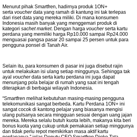
Menurut pihak Smartfren, hadirnya produk 1ON+
serta
voucher
data yang ramah di kantung ini tak terlepas
dari riset data yang mereka miliki. Di mana konsumen
Indonesia masih banyak yang menggemari produk di
kategori
sachet market
. Dengan harga
voucher
serta kartu
perdana yang memiliki harga Rp10.000 sampai Rp24.000
menguasai pangsa pasar 20 sampai 25 persen untuk para
pengguna ponsel di Tanah Air.
Selain itu, para konsumen di pasar ini juga disebut rajin
untuk melakukan isi ulang setiap minggunya. Sehingga tak
ayal
voucher
data serta kartu perdana ini juga dapat
menunjang pola belajar di rumah yang saat ini tengah
diterapkan di berbagai wilayah Indonesia.
“Smartfren melihat kebutuhan masing-masing pengguna
telekomunikasi sangat berbeda. Kartu Perdana 1ON+ ini
sangat cocok di kantong pelajar yang biasanya mengisi
ulang pulsanya secara mingguan sesuai dengan uang jajan
mereka. Mereka selalu butuh kuota lebih, makanya kita beri
bonus kuota yang cukup untuk pemakaian setiap minggunya
dan tidak perlu repot memikirkan masa aktif kartu
perdananya,” jelas Deputy CEO Smartfren Djoko Tata