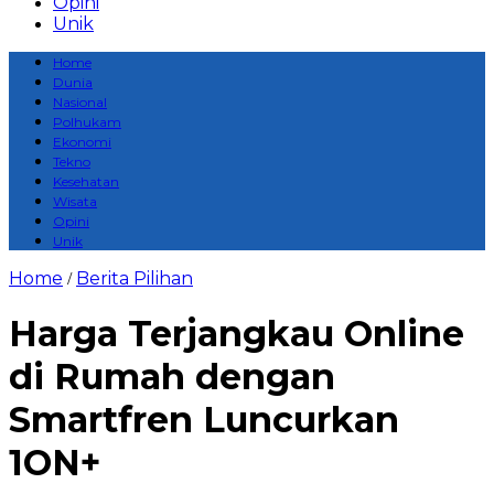
Opini
Unik
Home
Dunia
Nasional
Polhukam
Ekonomi
Tekno
Kesehatan
Wisata
Opini
Unik
Home
Berita Pilihan
/
Harga Terjangkau Online
di Rumah dengan
Smartfren Luncurkan
1ON+