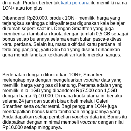
di rumah. Produk berbentuk
kartu perdana
itu memiliki nama
1ON+ atau ion plus.
Dibanderol Rp20.000, produk 1ON+ memiliki harga yang
terjangkau sehingga disinyalir tepat digunakan kala belajar
di rumah seperti saat ini. Dengan Smartfren yang juga
memberikan tambahan kuota dengan jumlah 0,5 GB sebagai
bonus setiap bulannya selama enam bulan pasca-aktivasi
kartu perdana. Selain itu, masa aktif dari kartu perdana ini
terbilang panjang, yaitu 365 hari yang disebut dihadirkan
guna menghilangkan kekhawatiran kartu mereka hangus.
Bertepatan dengan diluncurkan 1ON+, Smartfren
melengkapinya dengan mengeluarkan
voucher
data yang
memiliki harga yang pas di kantung. Pertama adalah yang
memiliki nilai 1GB yang dibanderol Rp7.500 dan 1,5GB
dengan harga Rp10.000. Di mana kuota utama ini berlaku
selama 24 jam dan sudah bisa dibeli melalui Galeri
Smartfren serta
outlet
resmi. Bagi pengguna 1ON+ juga
mendapatkan bonus kuota tambahan mingguannya yang
Anda dapatkan setiap pembelian
voucher
data ini. Bonus itu
didapatkan dengan minimal membeli
voucher
dengan nilai
Rp10.000 setiap minggunya.