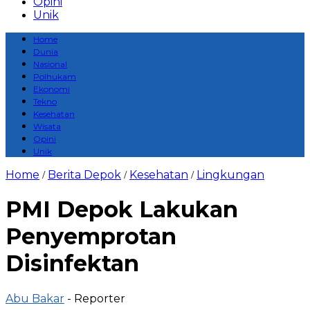
Opini
Unik
Home
Dunia
Nasional
Polhukam
Ekonomi
Tekno
Kesehatan
Wisata
Opini
Unik
Home
Berita Depok
Kesehatan
Lingkungan
/
/
/
PMI Depok Lakukan
Penyemprotan
Disinfektan
Abu Bakar
- Reporter