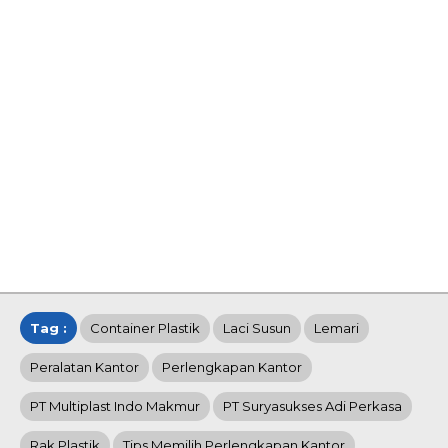
Tag :
Container Plastik
Laci Susun
Lemari
Peralatan Kantor
Perlengkapan Kantor
PT Multiplast Indo Makmur
PT Suryasukses Adi Perkasa
Rak Plastik
Tips Memilih Perlengkapan Kantor