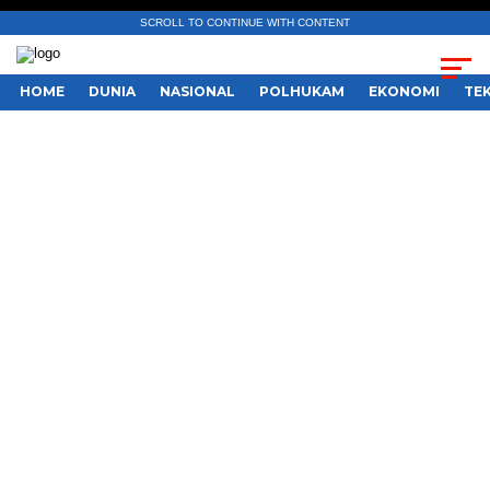
SCROLL TO CONTINUE WITH CONTENT
HOME
DUNIA
NASIONAL
POLHUKAM
EKONOMI
TE