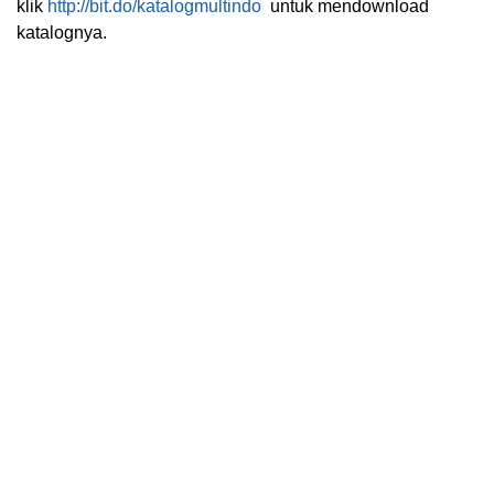
klik
http://bit.do/katalogmultindo
untuk mendownload
katalognya.