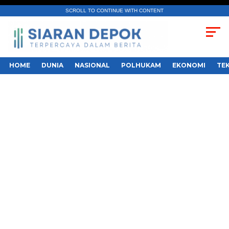
SCROLL TO CONTINUE WITH CONTENT
HOME
DUNIA
NASIONAL
POLHUKAM
EKONOMI
TE