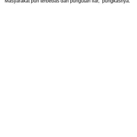
Masyarakat pun terbebas dari pungutan liar,” pungkasnya.