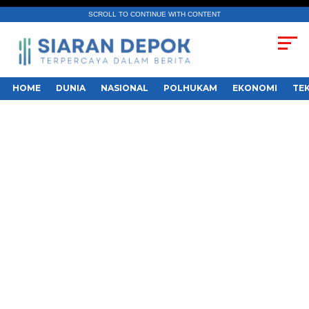
SCROLL TO CONTINUE WITH CONTENT
HOME
DUNIA
NASIONAL
POLHUKAM
EKONOMI
TE