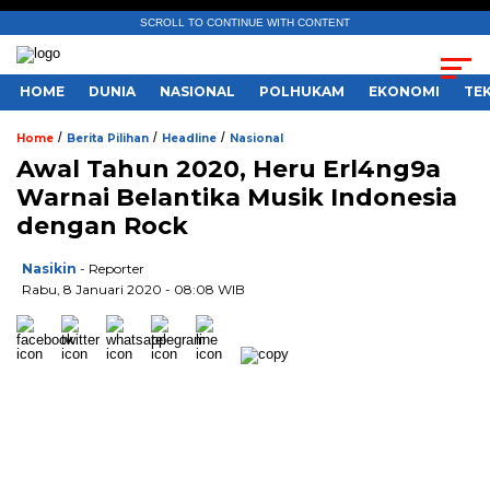
SCROLL TO CONTINUE WITH CONTENT
HOME
DUNIA
NASIONAL
POLHUKAM
EKONOMI
TE
/
/
/
Home
Berita Pilihan
Headline
Nasional
Awal Tahun 2020, Heru Erl4ng9a
Warnai Belantika Musik Indonesia
dengan Rock
Nasikin
- Reporter
Rabu, 8 Januari 2020 - 08:08 WIB